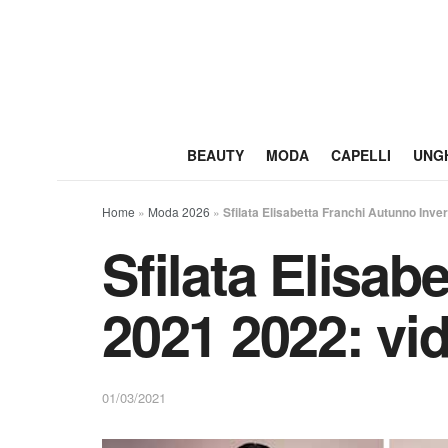
BEAUTY
MODA
CAPELLI
UNG
Home
»
Moda 2026
»
Sfilata Elisabetta Franchi Autunno Inve
Sfilata Elisab
2021 2022: vi
01/03/2021