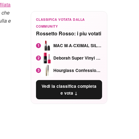
filata
à che
CLASSIFICA VOTATA DALLA
ulla e
COMMUNITY
Rossetto Rosso: i piu votati
MAC M·A·CXIMAL SILKY MATTE Red Rock mat
1
Deborah Super Vinyl Shake Rosa Ciliegia
2
Hourglass Confession Ricaricabile Ultra Preciso Ad Alta Intensità Secretly Classic Red
3
Vedi la classifica completa
e vota ↓