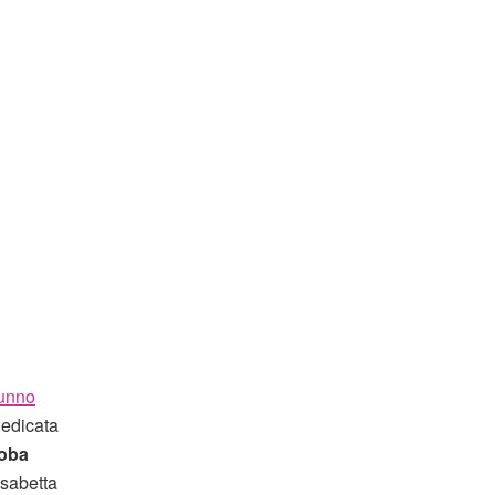
unno
dedicata
oba
isabetta