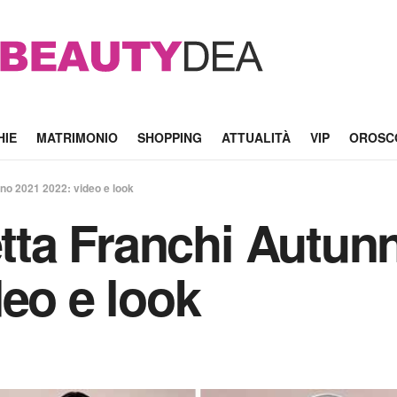
HIE
MATRIMONIO
SHOPPING
ATTUALITÀ
VIP
OROSC
rno 2021 2022: video e look
etta Franchi Autun
deo e look