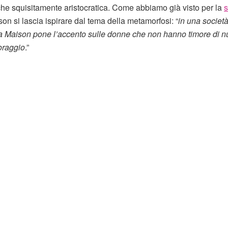
he squisitamente aristocratica. Come abbiamo già visto per la
s
son si lascia ispirare dal tema della metamorfosi: “
in una societ
, la Maison pone l’accento sulle donne che non hanno timore di n
oraggio
.”