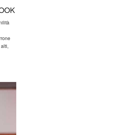
LOOK
ilità
rrone
alti,