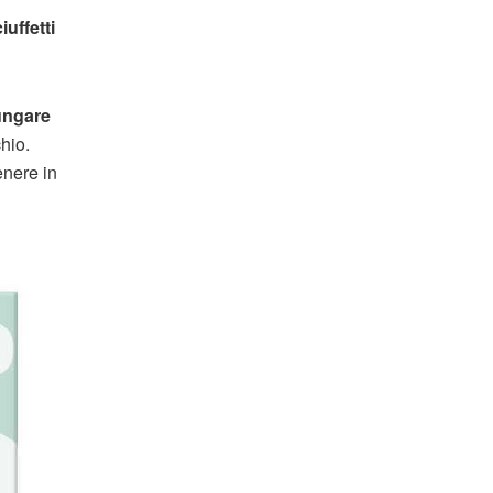
iuffetti
ungare
hio.
enere in