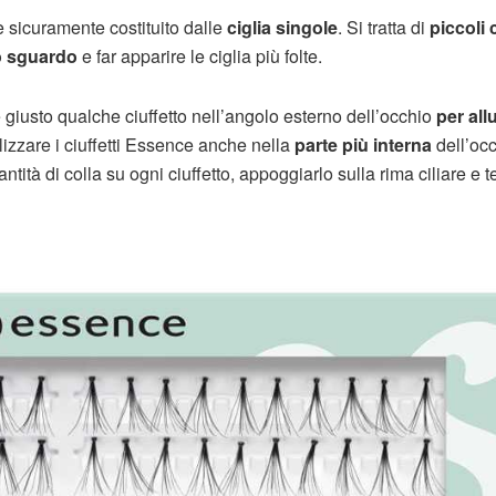
 è sicuramente costituito dalle
ciglia singole
. Si tratta di
piccoli c
lo sguardo
e far apparire le ciglia più folte.
 giusto qualche ciuffetto nell’angolo esterno dell’occhio
per all
ilizzare i ciuffetti Essence anche nella
parte più interna
dell’occ
ità di colla su ogni ciuffetto, appoggiarlo sulla rima ciliare e t