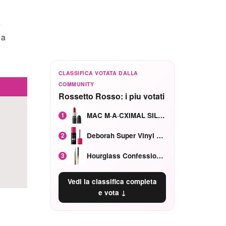
e
 a
CLASSIFICA VOTATA DALLA
COMMUNITY
Rossetto Rosso: i piu votati
MAC M·A·CXIMAL SILKY MATTE Red Rock mat
1
Deborah Super Vinyl Shake Rosa Ciliegia
2
Hourglass Confession Ricaricabile Ultra Preciso Ad Alta Intensità Secretly Classic Red
3
Vedi la classifica completa
e vota ↓