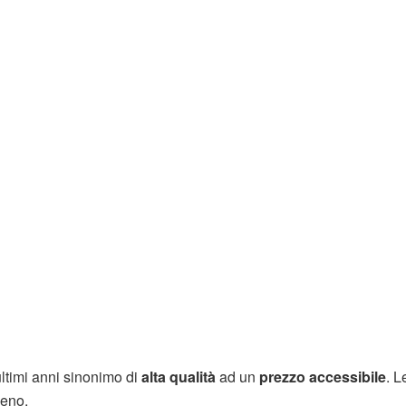
ltimi anni sinonimo di
alta qualità
ad un
prezzo accessibile
. L
meno.