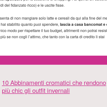
 del fidanzato ricco) e le uscite fisse.
nta di non mangiare solo latte e cereali da qui alla fine del m
 hai stabilito quanto puoi spendere,
lascia a casa bancomat e c
nico modo per rispettare il tuo budget, altrimenti non potrai resis
ù se non cogli l’attimo, che tanto con la carta di credito li stai
10 Abbinamenti cromatici che rendono
più chic gli outfit invernali