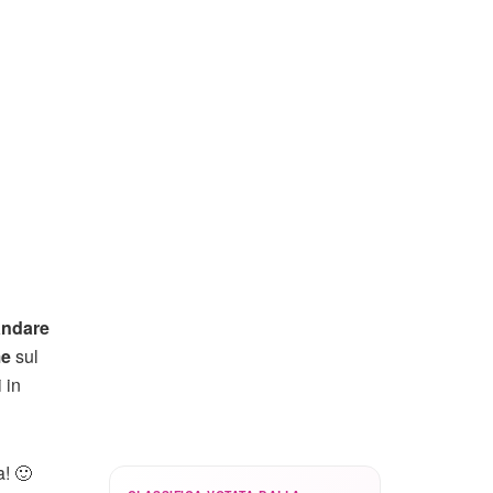
andare
me
sul
 in
a! 🙂