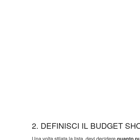
2. DEFINISCI IL BUDGET S
Una volta stilata la lista, devi decidere
quanto p