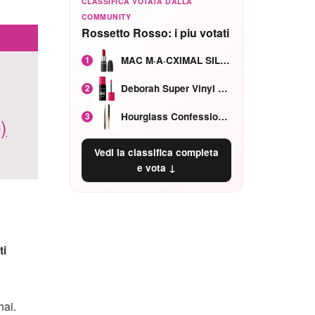
CLASSIFICA VOTATA DALLA
COMMUNITY
Rossetto Rosso: i piu votati
MAC M·A·CXIMAL SILKY MATTE Red Rock mat
1
Deborah Super Vinyl Shake Rosa Ciliegia
2
Hourglass Confession Ricaricabile Ultra Preciso Ad Alta Intensità Secretly Classic Red
3
)
Vedi la classifica completa
e vota ↓
ti
hai.