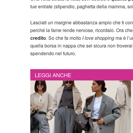
tue entrate (stipendio, paghetta della mamma, soldi
Lasciati un margine abbastanza ampio che ti conse
perché la fame rende nervose, ricordalo. Ora che
credito
. So che fa molto
I love shopping
ma è l’u
quella borsa in nappa che sei sicura non troverai pi
spendendo nel futuro.
LEGGI ANCHE