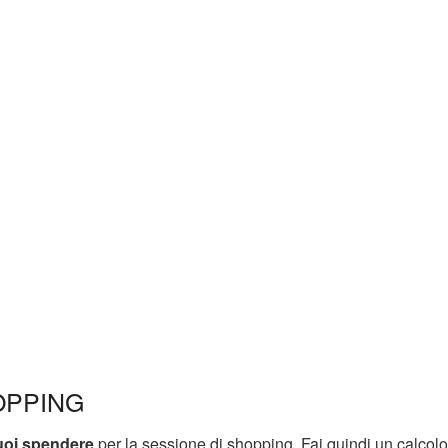
HOPPING
uoi spendere
per la sessione di shopping. Fai quindi un calcolo 