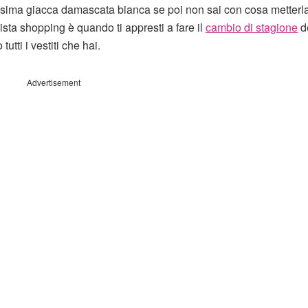
esima giacca damascata bianca se poi non sai con cosa metterla
ista shopping è quando ti appresti a fare il
cambio di stagione
de
tti i vestiti che hai.
Advertisement