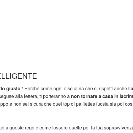
ELLIGENTE
odo giusto
? Perché come ogni disciplina che si rispetti anche
l’
guite alla lettera, ti porteranno a
non tornare a casa in lacri
ppo e non sei sicura che quel top di paillettes fucsia sia poi cosi
tudia queste regole come fossero quelle per la tua sopravvivenz