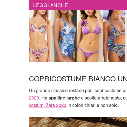
LEGGI ANCHE
COPRICOSTUME BIANCO U
Un grande classico restano poi i copricostume u
2023
. Ha
spalline larghe
e scollo arrotondato, c
costumi Zara 2023
in colori chiari e non solo.