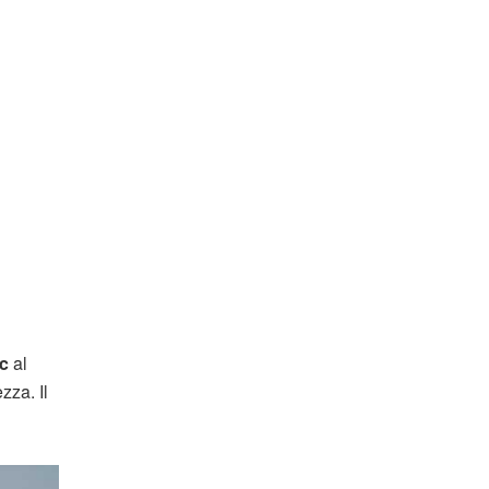
c
al
zza. Il