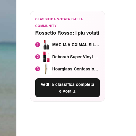
CLASSIFICA VOTATA DALLA
COMMUNITY
Rossetto Rosso: i piu votati
MAC M·A·CXIMAL SILKY MATTE Red Rock mat
1
Deborah Super Vinyl Shake Rosa Ciliegia
2
Hourglass Confession Ricaricabile Ultra Preciso Ad Alta Intensità Secretly Classic Red
3
Vedi la classifica completa
e vota ↓