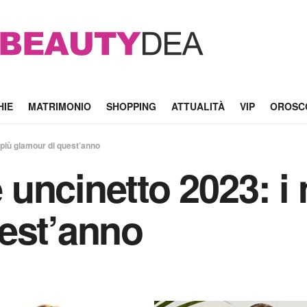
HIE
MATRIMONIO
SHOPPING
ATTUALITÀ
VIP
OROSC
 più glamour di quest’anno
uncinetto 2023: i 
est’anno