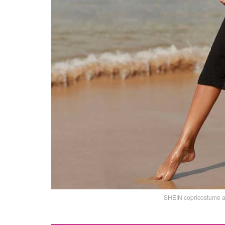
SHEIN copricostume abi