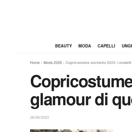
BEAUTY
MODA
CAPELLI
UNG
Home
»
Moda 2026
»
Copricostume uncinetto 2023: i modelli
Copricostume 
glamour di qu
28/06/2023