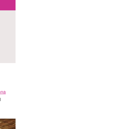
nna
i