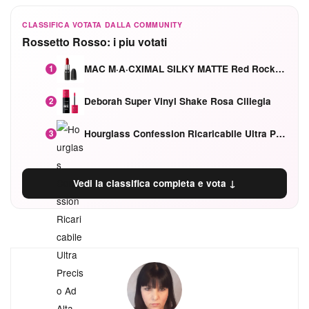
CLASSIFICA VOTATA DALLA COMMUNITY
Rossetto Rosso: i piu votati
MAC M·A·CXIMAL SILKY MATTE Red Rock mat
1
Deborah Super Vinyl Shake Rosa Ciliegia
2
Hourglass Confession Ricaricabile Ultra Preciso Ad Alta Intensità Secretly Classic Red
3
Vedi la classifica completa e vota ↓