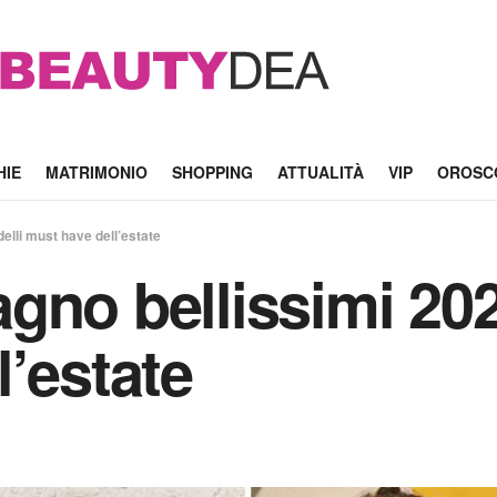
HIE
MATRIMONIO
SHOPPING
ATTUALITÀ
VIP
OROSC
elli must have dell’estate
gno bellissimi 202
’estate