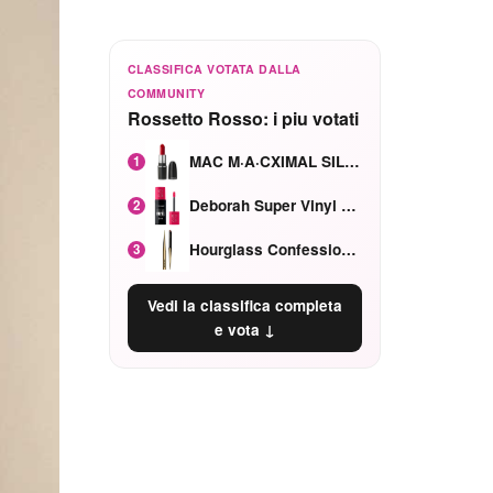
CLASSIFICA VOTATA DALLA
COMMUNITY
Rossetto Rosso: i piu votati
MAC M·A·CXIMAL SILKY MATTE Red Rock mat
1
Deborah Super Vinyl Shake Rosa Ciliegia
2
Hourglass Confession Ricaricabile Ultra Preciso Ad Alta Intensità Secretly Classic Red
3
Vedi la classifica completa
e vota ↓