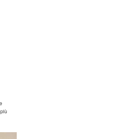
e
 più