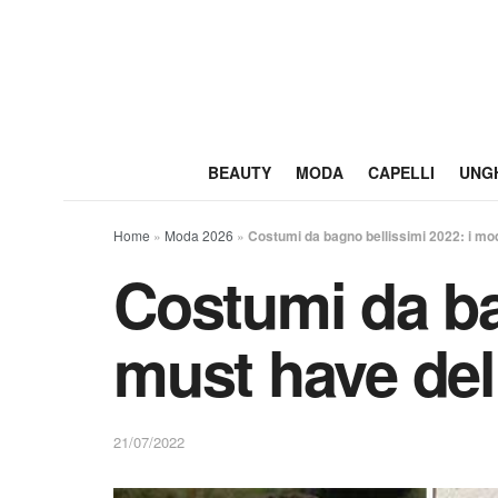
BEAUTY
MODA
CAPELLI
UNG
Home
»
Moda 2026
»
Costumi da bagno bellissimi 2022: i mod
Costumi da ba
must have dell
21/07/2022