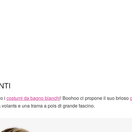
NTI
no i
costumi da bagno bianchi
! Boohoo ci propone il suo brioso
volants e una trama a pois di grande fascino.