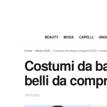
BEAUTY
MODA
CAPELLI
UNG
Home
»
Moda 2026
»
Costumi da bagno eleganti 2022: i model
Costumi da ba
belli da comp
12/07/2022