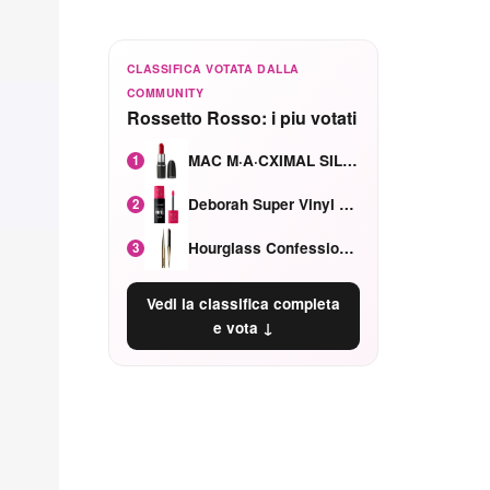
CLASSIFICA VOTATA DALLA
COMMUNITY
Rossetto Rosso: i piu votati
MAC M·A·CXIMAL SILKY MATTE Red Rock mat
1
Deborah Super Vinyl Shake Rosa Ciliegia
2
Hourglass Confession Ricaricabile Ultra Preciso Ad Alta Intensità Secretly Classic Red
3
Vedi la classifica completa
e vota ↓