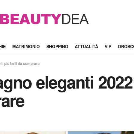
HIE
MATRIMONIO
SHOPPING
ATTUALITÀ
VIP
OROSC
li più belli da comprare
gno eleganti 2022:
rare