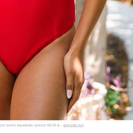
on scollo squadrato (prezzo 66,00 $ –
acquista qui
)