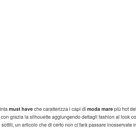
tinta
must have
che caratterizza i capi di
moda mare
più hot de
on grazia la silhouette aggiungendo dettagli fashion al look c
 sottili, un articolo che di certo non ci farà passare inosservate in