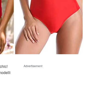
chic!
Advertisement
modelli