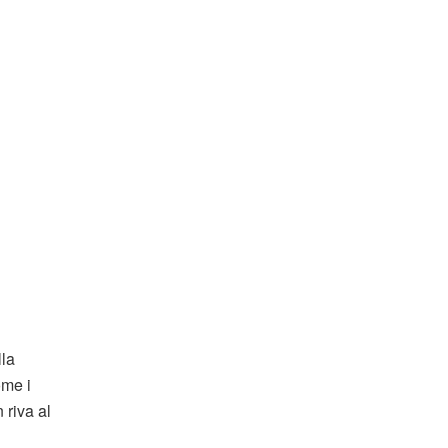
lla
ome i
 riva al