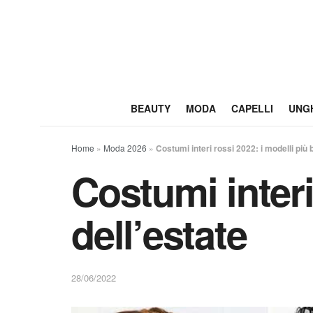
BEAUTY
MODA
CAPELLI
UNG
Home
»
Moda 2026
»
Costumi interi rossi 2022: i modelli più b
Costumi interi 
dell’estate
28/06/2022