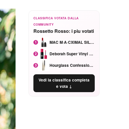
CLASSIFICA VOTATA DALLA
COMMUNITY
Rossetto Rosso: i piu votati
MAC M·A·CXIMAL SILKY MATTE Red Rock mat
1
Deborah Super Vinyl Shake Rosa Ciliegia
2
Hourglass Confession Ricaricabile Ultra Preciso Ad Alta Intensità Secretly Classic Red
3
Vedi la classifica completa
e vota ↓