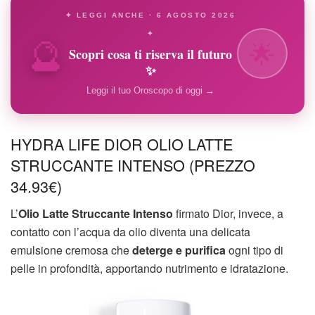
✦ LEGGI ANCHE · 6 AGOSTO 2026
🔮
✦
🌟
Scopri cosa ti riserva il futuro
✨
Leggi il tuo Oroscopo di oggi →
HYDRA LIFE DIOR OLIO LATTE
STRUCCANTE INTENSO (PREZZO
34.93€)
L’
Olio Latte Struccante Intenso
firmato Dior, invece, a
contatto con l’acqua da olio diventa una delicata
emulsione cremosa che
deterge e purifica
ogni tipo di
pelle in profondità, apportando nutrimento e idratazione.