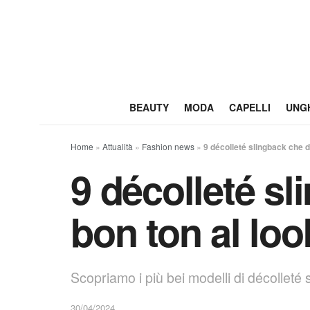
BEAUTY
MODA
CAPELLI
UNG
Home
»
Attualità
»
Fashion news
»
9 décolleté slingback che d
9 décolleté s
bon ton al loo
Scopriamo i più bei modelli di décolleté s
30/04/2024