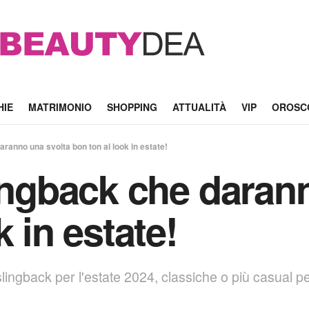
HIE
MATRIMONIO
SHOPPING
ATTUALITÀ
VIP
OROSC
aranno una svolta bon ton al look in estate!
lingback che daran
k in estate!
lingback per l'estate 2024, classiche o più casual per t