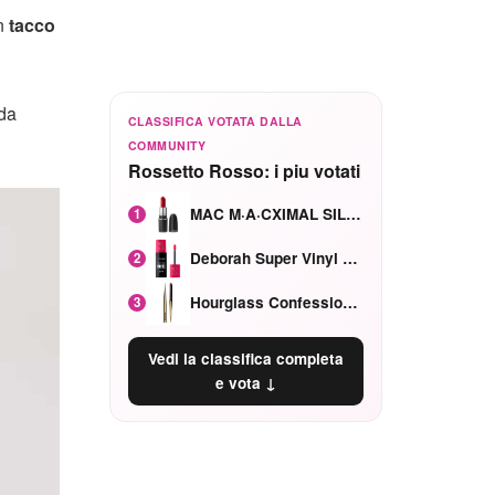
n
tacco
 da
CLASSIFICA VOTATA DALLA
COMMUNITY
Rossetto Rosso: i piu votati
MAC M·A·CXIMAL SILKY MATTE Red Rock mat
1
Deborah Super Vinyl Shake Rosa Ciliegia
2
Hourglass Confession Ricaricabile Ultra Preciso Ad Alta Intensità Secretly Classic Red
3
Vedi la classifica completa
e vota ↓