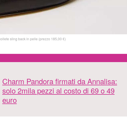
llete sling back in pelle (prezzo 185,00 €)
Charm Pandora firmati da Annalisa:
solo 2mila pezzi al costo di 69 o 49
euro