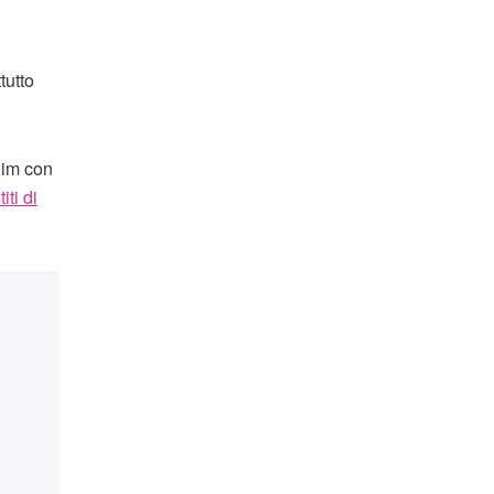
tutto
im con
iti di