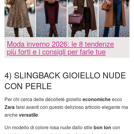
Moda inverno 2026: le 8 tendenze
più forti e i consigli per farle tue
4) SLINGBACK GIOIELLO NUDE
CON PERLE
Per chi cerca delle décolleté gioiello
economiche
ecco
Zara
farsi avanti con questo delizioso articolo elegante ma
anche
versatile
.
Un modello di colore rosa nude dallo stile
bon ton
con