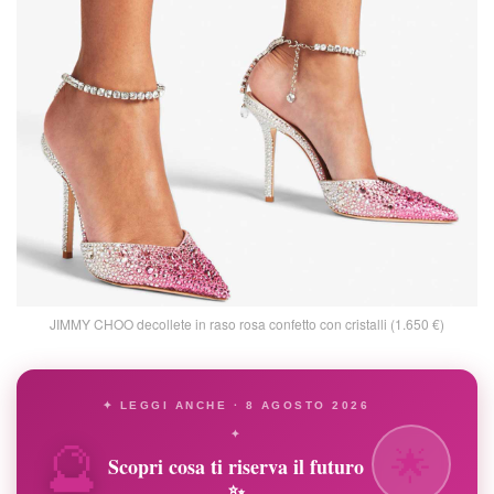
JIMMY CHOO decollete in raso rosa confetto con cristalli (1.650 €)
✦ LEGGI ANCHE · 8 AGOSTO 2026
🔮
✦
🌟
Scopri cosa ti riserva il futuro
✨