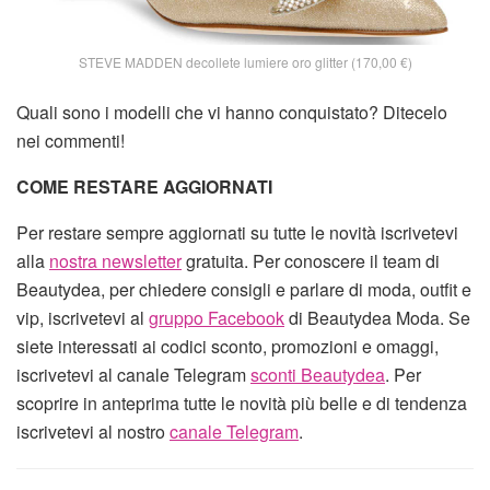
STEVE MADDEN decollete lumiere oro glitter (170,00 €)
Quali sono i modelli che vi hanno conquistato? Ditecelo
nei commenti!
COME RESTARE AGGIORNATI
Per restare sempre aggiornati su tutte le novità iscrivetevi
alla
nostra newsletter
gratuita. Per conoscere il team di
Beautydea, per chiedere consigli e parlare di moda, outfit e
vip, iscrivetevi al
gruppo Facebook
di Beautydea Moda. Se
siete interessati ai codici sconto, promozioni e omaggi,
iscrivetevi al canale Telegram
sconti Beautydea
. Per
scoprire in anteprima tutte le novità più belle e di tendenza
iscrivetevi al nostro
canale Telegram
.