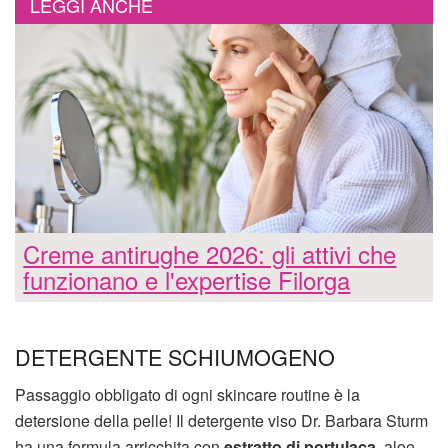
LEGGI ANCHE
Creme antirughe 2026: gli attivi che
funzionano e l'expertise Filorga
DETERGENTE SCHIUMOGENO
Passaggio obbligato di ogni skincare routine è la
detersione della pelle! Il detergente viso Dr. Barbara Sturm
ha una formula arricchita con
estratto di portulaca
, aloe