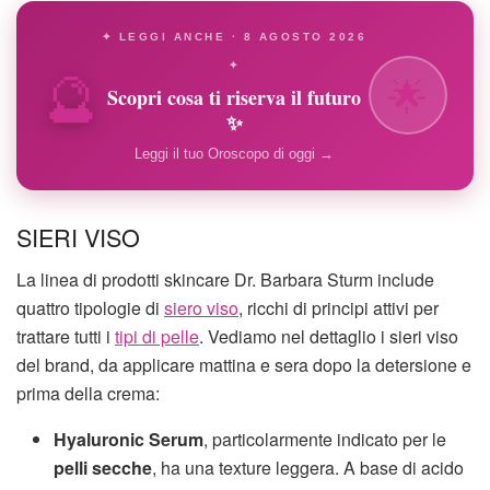
✦ LEGGI ANCHE · 8 AGOSTO 2026
🔮
✦
🌟
Scopri cosa ti riserva il futuro
✨
Leggi il tuo Oroscopo di oggi →
SIERI VISO
La linea di prodotti skincare Dr. Barbara Sturm include
quattro tipologie di
siero viso
, ricchi di principi attivi per
trattare tutti i
tipi di pelle
. Vediamo nel dettaglio i sieri viso
del brand, da applicare mattina e sera dopo la detersione e
prima della crema:
Hyaluronic Serum
, particolarmente indicato per le
pelli secche
, ha una texture leggera. A base di acido