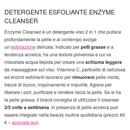
DETERGENTE ESFOLIANTE ENZYME
CLEANSER
Enzyme Cleanser è un detergente viso 2 in 1 che pulisce
profondamente la pelle e al contempo svolge
un’
esfoliazione
delicata. Indicato per
pelli grasse
e a
tendenza acneica, ha una texture polverosa a cui va
miscelata acqua tiepida per creare una
schiuma leggera
da massaggiare sul viso. Vitamina C, particelle di cellulosa
ed enzimi esfolianti lavorano per
rimuovere
pelle morta,
tracce di trucco, inquinamento e impurità. Agisce per
liberare i pori, purificare e rendere liscia la pelle. Se si ha
la pelle grassa, il brand consiglia di utilizzare il cleanser
2/3 volte a settimana
. In presenza di pelle acneica può
essere integrato nella beauty routine quotidiana (prezzo 60
€ –
acquista qui
).