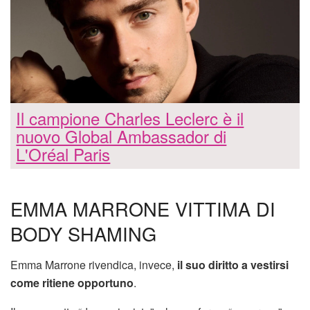
Il campione Charles Leclerc è il
nuovo Global Ambassador di
L'Oréal Paris
EMMA MARRONE VITTIMA DI
BODY SHAMING
Emma Marrone rivendica, invece,
il suo diritto a vestirsi
come ritiene opportuno
.