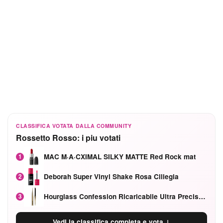
CLASSIFICA VOTATA DALLA COMMUNITY
Rossetto Rosso: i piu votati
MAC M·A·CXIMAL SILKY MATTE Red Rock mat
1
Deborah Super Vinyl Shake Rosa Ciliegia
2
Hourglass Confession Ricaricabile Ultra Preciso Ad Alta Intensità Secretly Classic Red
3
Vedi la classifica completa e vota ↓