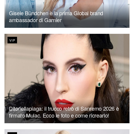
Gisele Bündchen è la prima Global brand
ambassador di Garnier
VIP
Ditonellapiaga: il trucco retrò di Sanremo 2026 è
firmato Mulac. Ecco le foto e come ricrearlo!