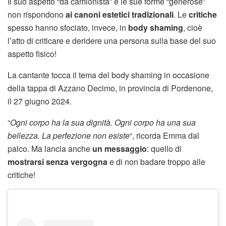
Il suo aspetto “da camionista” e le sue forme “generose”
non rispondono
ai canoni estetici tradizionali
. Le
critiche
spesso hanno sfociato, invece, in
body shaming
, cioè
l’atto di criticare e deridere una persona sulla base del suo
aspetto fisico!
La cantante tocca il tema del body shaming in occasione
della tappa di Azzano Decimo, in provincia di Pordenone,
il 27 giugno 2024.
“
Ogni corpo ha la sua dignità. Ogni corpo ha una sua
bellezza. La perfezione non esiste
“, ricorda Emma dal
palco. Ma lancia anche
un messaggio
: quello di
mostrarsi senza vergogna
e di non badare troppo alle
critiche!