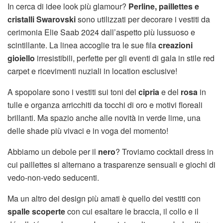
In cerca di idee look più glamour?
Perline, paillettes e
cristalli Swarovski
sono utilizzati per decorare i vestiti da
cerimonia Elie Saab 2024 dall’aspetto più lussuoso e
scintillante. La linea accoglie tra le sue fila
creazioni
gioiello
irresistibili, perfette per gli eventi di gala in stile red
carpet e ricevimenti nuziali in location esclusive!
A spopolare sono i vestiti sui toni del
cipria
e del
rosa
in
tulle e organza arricchiti da tocchi di oro e motivi floreali
brillanti. Ma spazio anche alle novità in verde lime, una
delle shade più vivaci e in voga del momento!
Abbiamo un debole per il
nero
? Troviamo cocktail dress in
cui paillettes si alternano a trasparenze sensuali e giochi di
vedo-non-vedo seducenti.
Ma un altro dei design più amati è quello dei vestiti con
spalle scoperte
con cui esaltare le braccia, il collo e il