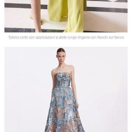
Tubino corto con applicazioni e abito lungo lingerie con fiocchi sul fianco