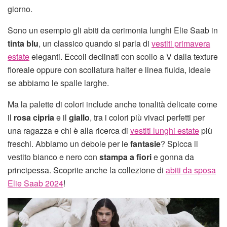
giorno.
Sono un esempio gli abiti da cerimonia lunghi Elie Saab in
tinta blu
, un classico quando si parla di
vestiti primavera
estate
eleganti. Eccoli declinati con scollo a V dalla texture
floreale oppure con scollatura halter e linea fluida, ideale
se abbiamo le spalle larghe.
Ma la palette di colori include anche tonalità delicate come
il
rosa cipria
e il
giallo
, tra i colori più vivaci perfetti per
una ragazza e chi è alla ricerca di
vestiti lunghi estate
più
freschi. Abbiamo un debole per le
fantasie
? Spicca il
vestito bianco e nero con
stampa a fiori
e gonna da
principessa. Scoprite anche la collezione di
abiti da sposa
Elie Saab 2024
!