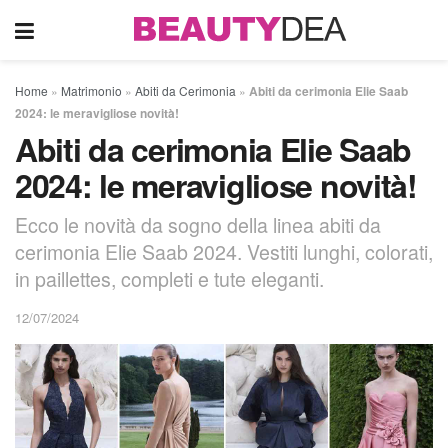
Home
»
Matrimonio
»
Abiti da Cerimonia
»
Abiti da cerimonia Elie Saab
2024: le meravigliose novità!
Abiti da cerimonia Elie Saab
2024: le meravigliose novità!
Ecco le novità da sogno della linea abiti da
cerimonia Elie Saab 2024. Vestiti lunghi, colorati,
in paillettes, completi e tute eleganti.
12/07/2024