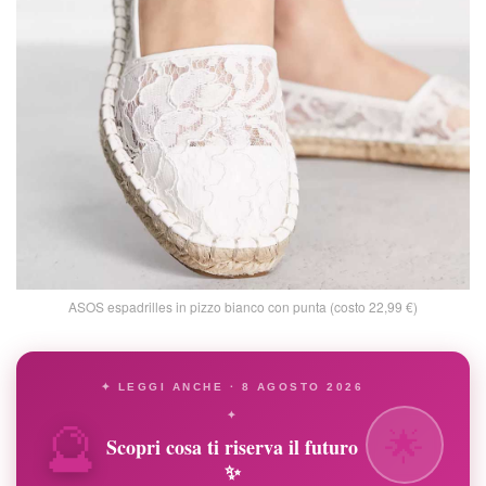
ASOS espadrilles in pizzo bianco con punta (costo 22,99 €)
✦ LEGGI ANCHE · 8 AGOSTO 2026
🔮
✦
🌟
Scopri cosa ti riserva il futuro
✨