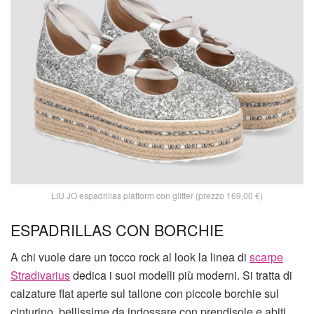
LIU JO espadrillas platform con glitter (prezzo 169,00 €)
ESPADRILLAS CON BORCHIE
A chi vuole dare un tocco rock al look la linea di
scarpe
Stradivarius
dedica i suoi modelli più moderni. Si tratta di
calzature flat aperte sul tallone con piccole borchie sul
cinturino, bellissime da indossare con prendisole e abiti