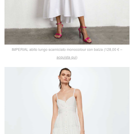
IMPERIAL abito lungo scamiciato monocolour con balza (128,00 € –
acquista qui
)