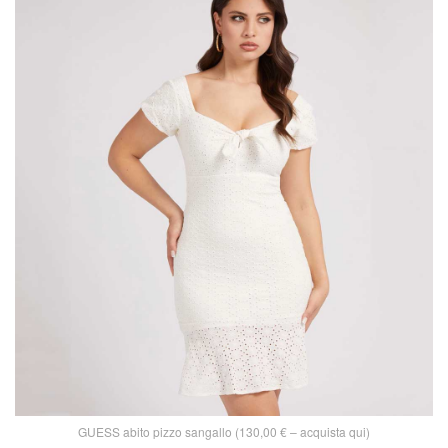
GUESS abito pizzo sangallo (130,00 € – acquista qui)