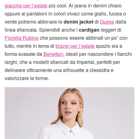
giacche per l’estate
più cool. Ai jeans in denim chiaro
oppure ai pantaloni in colori vivaci come giallo, fucsia o
verde potremo abbinare le
denim jacket
di
Guess
dalla
linea sfiancata. Splendidi anche i
cardigan
leggeri di
Fiorella Rubino
che possono essere abbinati un po’ con
tutto, mentre in tema di
blazer per l’estate
spazio sia a
forma svasate da
Benetton
, ideali per nascondere i fianchi
larghi, che a modelli sfiancati da Imperial, perfetti per
delineare otticamente una silhouette a clessidra e
valorizzare le forme.