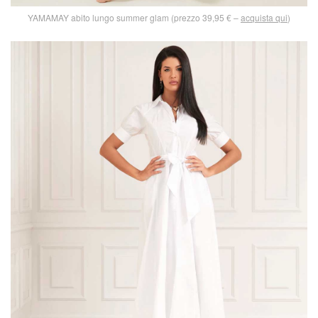
YAMAMAY abito lungo summer glam (prezzo 39,95 € –
acquista qui
)