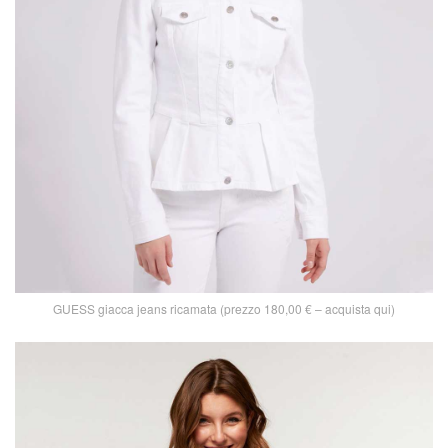
GUESS giacca jeans ricamata (prezzo 180,00 € – acquista qui)