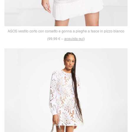
ASOS vestito corto con corsetto e gonna a pieghe a fasce in pizzo bianco
(99,99 € –
acquista qui
)