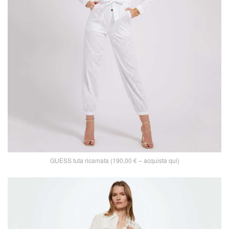
GUESS tuta ricamata (190,00 € – acquista qui)