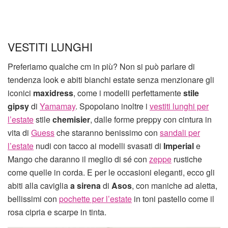
VESTITI LUNGHI
Preferiamo qualche cm in più? Non si può parlare di
tendenza look e abiti bianchi estate senza menzionare gli
iconici
maxidress
, come i modelli perfettamente
stile
gipsy
di
Yamamay
. Spopolano inoltre i
vestiti lunghi per
l’estate
stile
chemisier
, dalle forme preppy con cintura in
vita di
Guess
che staranno benissimo con
sandali per
l’estate
nudi con tacco ai modelli svasati di
Imperial
e
Mango che daranno il meglio di sé con
zeppe
rustiche
come quelle in corda. E per le occasioni eleganti, ecco gli
abiti alla caviglia
a sirena
di
Asos
, con maniche ad aletta,
bellissimi con
pochette per l’estate
in toni pastello come il
rosa cipria e scarpe in tinta.