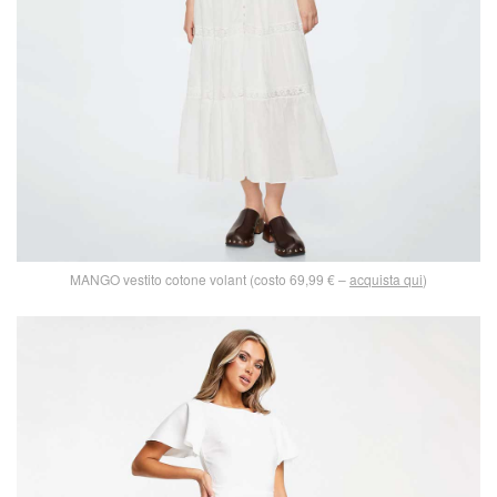
MANGO vestito cotone volant (costo 69,99 € –
acquista qui
)