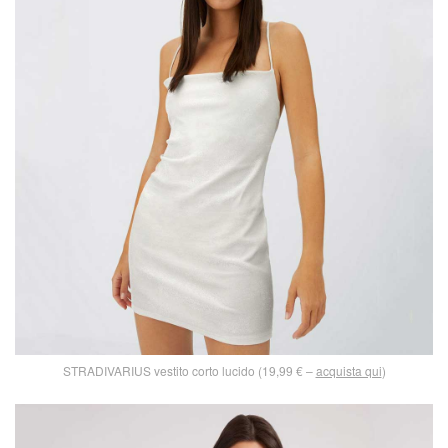
STRADIVARIUS vestito corto lucido (19,99 € –
acquista qui
)