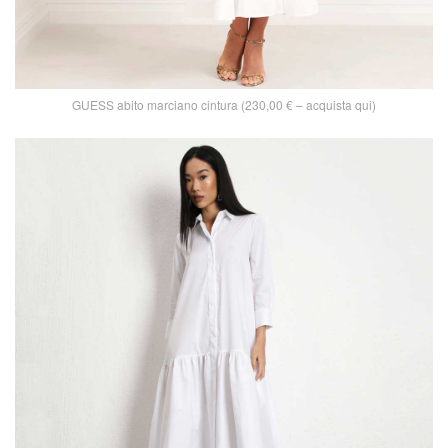
GUESS abito marciano cintura (230,00 € – acquista qui)