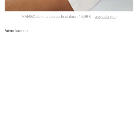
MANGO abito a tuta corto cintura (45,99 € –
acquista qui
)
Advertisement