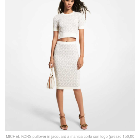
MICHEL KORS pullover in jacquard a manica corta con logo (prezzo 150,00