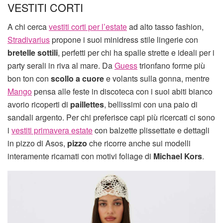
VESTITI CORTI
A chi cerca
vestiti corti per l’estate
ad alto tasso fashion,
Stradivarius
propone i suoi minidress stile lingerie con
bretelle sottili
, perfetti per chi ha spalle strette e ideali per i
party serali in riva al mare. Da
Guess
trionfano forme più
bon ton con
scollo a cuore
e volants sulla gonna, mentre
Mango
pensa alle feste in discoteca con i suoi abiti bianco
avorio ricoperti di
paillettes
, bellissimi con una paio di
sandali argento. Per chi preferisce capi più ricercati ci sono
i
vestiti primavera estate
con balzette plissettate e dettagli
in pizzo di Asos,
pizzo
che ricorre anche sui modelli
interamente ricamati con motivi foliage di
Michael Kors
.