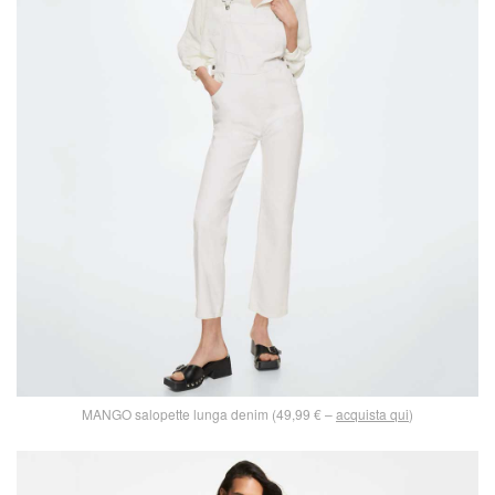
MANGO salopette lunga denim (49,99 € –
acquista qui
)