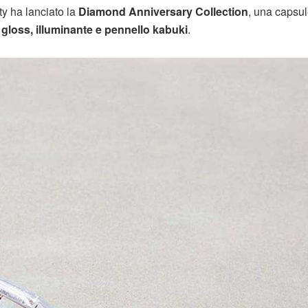
ty ha lanciato la
Diamond Anniversary Collection
, una capsu
a
gloss, illuminante e pennello kabuki
.