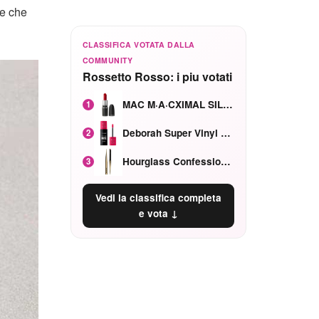
le che
CLASSIFICA VOTATA DALLA
COMMUNITY
Rossetto Rosso: i piu votati
MAC M·A·CXIMAL SILKY MATTE Red Rock mat
1
Deborah Super Vinyl Shake Rosa Ciliegia
2
Hourglass Confession Ricaricabile Ultra Preciso Ad Alta Intensità Secretly Classic Red
3
Vedi la classifica completa
e vota ↓