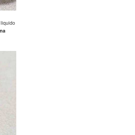
 liquido
una