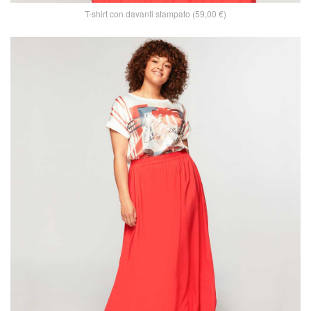
T-shirt con davanti stampato (59,00 €)