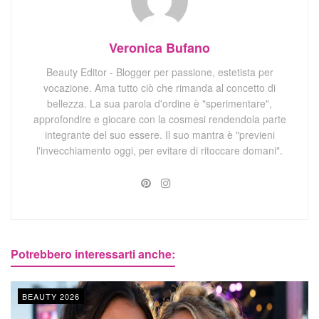
Veronica Bufano
Beauty Editor - Blogger per passione, estetista per
vocazione. Ama tutto ciò che rimanda al concetto di
bellezza. La sua parola d'ordine è "sperimentare",
approfondire e giocare con la cosmesi rendendola parte
integrante del suo essere. Il suo mantra è "previeni
l'invecchiamento oggi, per evitare di ritoccare domani".
Potrebbero interessarti anche:
BEAUTY 2026