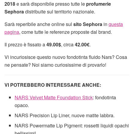
2018
e sarà disponibile presso tutte le
profumerie
Sephora
distribuite sul territorio nazionale.
Sarà reperibile anche online sul
sito Sephora
in
questa
pagina
, come tutte le referenze proposte dal brand.
Il prezzo è fissato a
49.00$
, circa
42.00€
.
Vi incuriosisce questo nuovo fondotinta fluido Nars? Cosa
ne pensate? Noi siamo curiosissime di provarlo!
VI POTREBBERO INTERESSARE ANCHE:
NARS Velvet Matte Foundation Stick
: fondotinta
opaco.
NARS Precision Lip Liner, nuove matite labbra.
NARS Powermatte Lip Pigment: rossetti liquidi opachi
bellissimi!