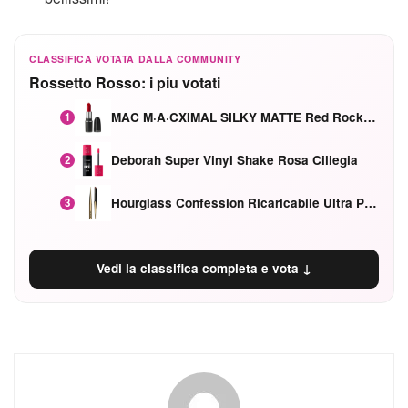
CLASSIFICA VOTATA DALLA COMMUNITY
Rossetto Rosso: i piu votati
MAC M·A·CXIMAL SILKY MATTE Red Rock mat
1
Deborah Super Vinyl Shake Rosa Ciliegia
2
Hourglass Confession Ricaricabile Ultra Preciso Ad Alta Intensità Secretly Classic Red
3
Vedi la classifica completa e vota ↓