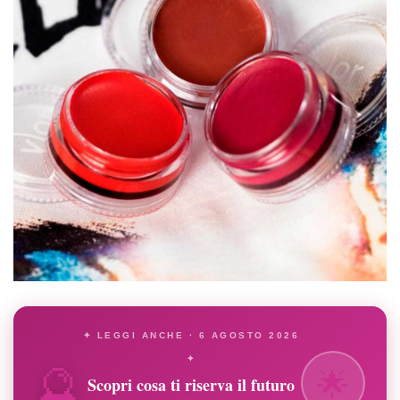
✦ LEGGI ANCHE · 6 AGOSTO 2026
🔮
✦
🌟
Scopri cosa ti riserva il futuro