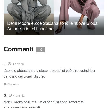
Demi Moore e Zoe Saldaña sono le nuove Global
Ambassador di Lancôme
Commenti
10
J.
4 anni fa
L’abito è abbastanza vistoso, se così si può dire, quindi ben
vengano dei gioielli discreti
Rispondi
G.
4 anni fa
gioielli molto belli, ma i miei occhi si sono soffermati
sull’incantevole abito 😍