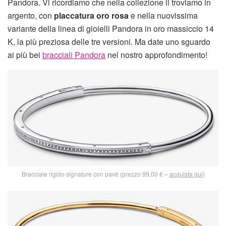
Pandora. Vi ricordiamo che nella collezione li troviamo in
argento, con
placcatura oro rosa
e nella nuovissima
variante della linea di gioielli Pandora in oro massiccio 14
K, la più preziosa delle tre versioni. Ma date uno sguardo
ai più bei
bracciali Pandora
nel nostro approfondimento!
Bracciale rigido signature con pavé (prezzo 99,00 € –
acquista qui
)