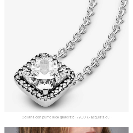
Collana con punto luce quadrato (79,00 €-
acquista qui
)