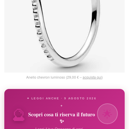
Anello chevron luminoso (29,00 € –
acquista qui
)
✦ LEGGI ANCHE · 9 AGOSTO 2026
🔮
✦
🌟
Scopri cosa ti riserva il futuro
✨