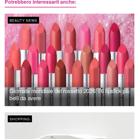
Potrebbero interessarti anche:
BEAUTY NEWS
Giornata mondiale del rossetto 2026: i 6 lipstick più
belli da avere
SHOPPING