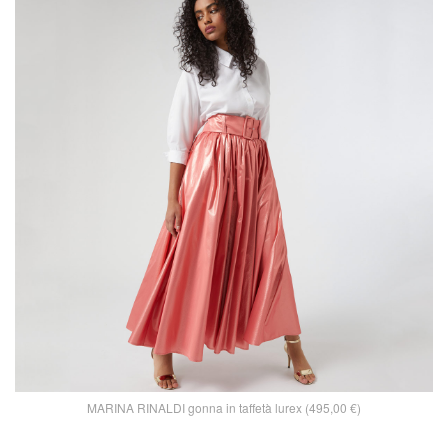
MARINA RINALDI gonna in taffetà lurex (495,00 €)