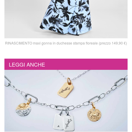
RINASCIMENTO maxi gonna in duchesse stampa floreale (prezzo 149,90 €)
LEGGI ANCHE