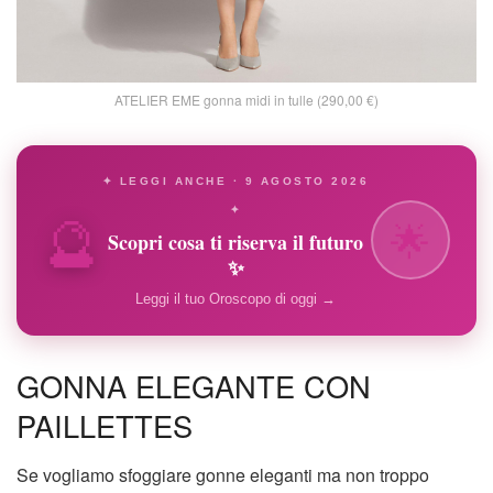
ATELIER EME gonna midi in tulle (290,00 €)
✦ LEGGI ANCHE · 9 AGOSTO 2026
🔮
✦
🌟
Scopri cosa ti riserva il futuro
✨
Leggi il tuo Oroscopo di oggi →
GONNA ELEGANTE CON
PAILLETTES
Se vogliamo sfoggiare gonne eleganti ma non troppo