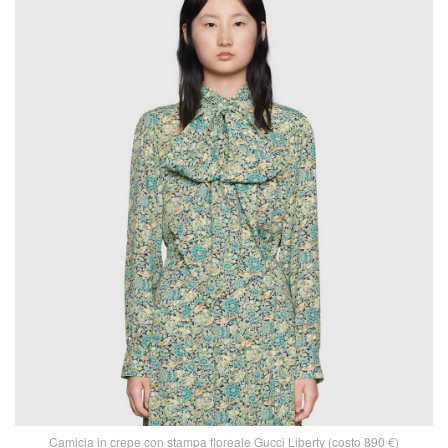
Camicia in crepe con stampa floreale Gucci Liberty (costo 890 €)