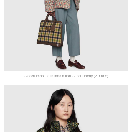
Giacca imbottita in lana a fiori Gucci Liberty (2.900 €)