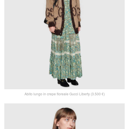
Abito lungo in crepe floreale Gucci Liberty (3.500 €)