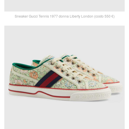
Sneaker Gucci Tennis 1977 donna Liberty London (costo 550 €)