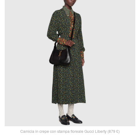
Camicia in crepe con stampa floreale Gucci Liberty (879 £)