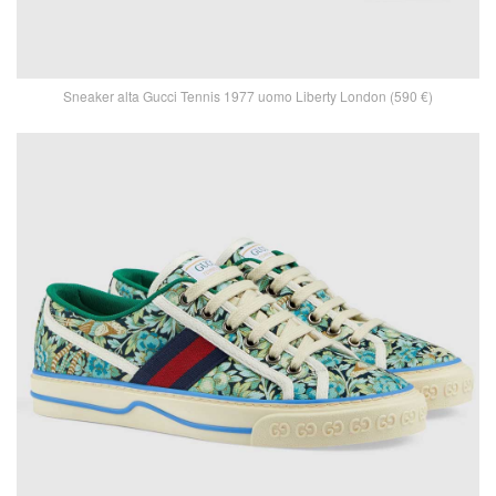
Sneaker alta Gucci Tennis 1977 uomo Liberty London (590 €)