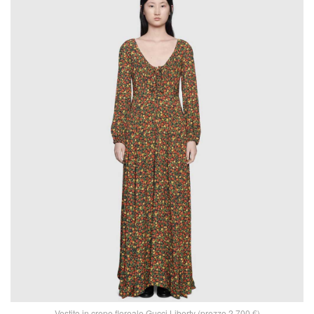
Vestito in crepe floreale Gucci Liberty (prezzo 2.700 €)