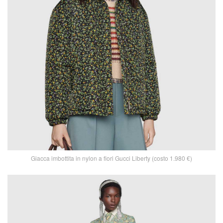
Giacca imbottita in nylon a fiori Gucci Liberty (costo 1.980 €)