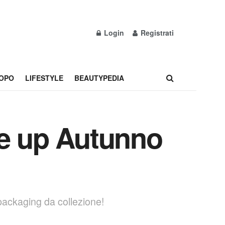
Login
Registrati
OPO
LIFESTYLE
BEAUTYPEDIA
ke up Autunno
 packaging da collezione!