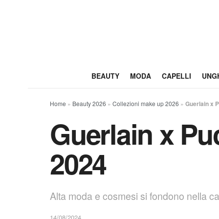
BEAUTY
MODA
CAPELLI
UNG
Home
»
Beauty 2026
»
Collezioni make up 2026
»
Guerlain x 
Guerlain x Pu
2024
Alta moda e cosmesi si fondono nella cap
14/08/2024