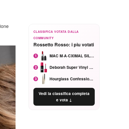
zione
CLASSIFICA VOTATA DALLA
COMMUNITY
Rossetto Rosso: i piu votati
MAC M·A·CXIMAL SILKY MATTE Red Rock mat
1
Deborah Super Vinyl Shake Rosa Ciliegia
2
Hourglass Confession Ricaricabile Ultra Preciso Ad Alta Intensità Secretly Classic Red
3
Vedi la classifica completa
e vota ↓