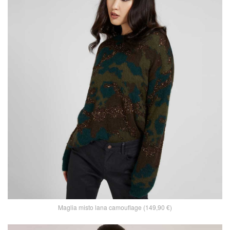
Maglia misto lana camouflage (149,90 €)