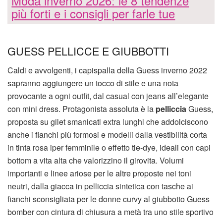
Moda inverno 2026: le 8 tendenze
più forti e i consigli per farle tue
GUESS PELLICCE E GIUBBOTTI
Caldi e avvolgenti, i capispalla della Guess inverno 2022
sapranno aggiungere un tocco di stile e una nota
provocante a ogni outfit, dal casual con jeans all’elegante
con mini dress. Protagonista assoluta è la
pelliccia
Guess,
proposta su gilet smanicati extra lunghi che addolciscono
anche i fianchi più formosi e modelli dalla vestibilità corta
in tinta rosa iper femminile o effetto tie-dye, ideali con capi
bottom a vita alta che valorizzino il girovita. Volumi
importanti e linee ariose per le altre proposte nei toni
neutri, dalla giacca in pelliccia sintetica con tasche ai
fianchi sconsigliata per le donne curvy al giubbotto Guess
bomber con cintura di chiusura a metà tra uno stile sportivo