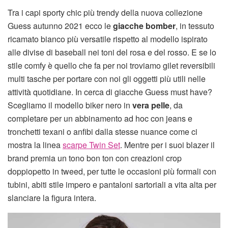
Tra i capi sporty chic più trendy della nuova collezione
Guess autunno 2021 ecco le
giacche bomber
, in tessuto
ricamato bianco più versatile rispetto al modello ispirato
alle divise di baseball nei toni del rosa e del rosso. E se lo
stile comfy è quello che fa per noi troviamo gilet reversibili
multi tasche per portare con noi gli oggetti più utili nelle
attività quotidiane. In cerca di giacche Guess must have?
Scegliamo il modello biker nero in
vera pelle
, da
completare per un abbinamento ad hoc con jeans e
tronchetti texani o anfibi dalla stesse nuance come ci
mostra la linea
scarpe Twin Set
. Mentre per i suoi blazer il
brand premia un tono bon ton con creazioni crop
doppiopetto in tweed, per tutte le occasioni più formali con
tubini, abiti stile impero e pantaloni sartoriali a vita alta per
slanciare la figura intera.