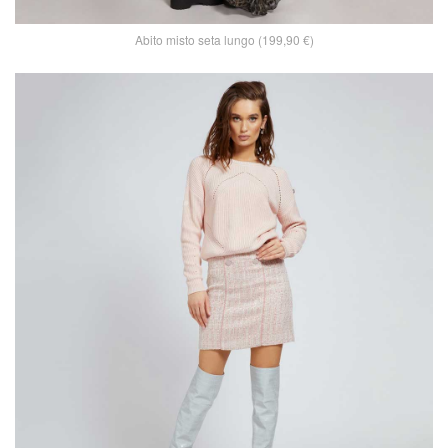
Abito misto seta lungo (199,90 €)