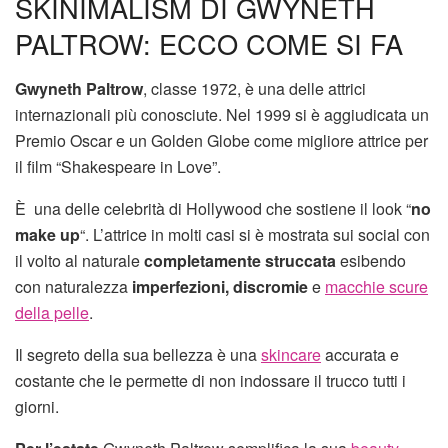
SKINIMALISM DI GWYNETH
PALTROW: ECCO COME SI FA
Gwyneth Paltrow
, classe 1972, è una delle attrici
internazionali più conosciute. Nel 1999 si è aggiudicata un
Premio Oscar e un Golden Globe come migliore attrice per
il film “Shakespeare in Love”.
È una delle celebrità di Hollywood che sostiene il look “
no
make up
“. L’attrice in molti casi si è mostrata sui social con
il volto al naturale
completamente struccata
esibendo
con naturalezza
imperfezioni, discromie
e
macchie scure
della pelle
.
Il segreto della sua bellezza è una
skincare
accurata e
costante che le permette di non indossare il trucco tutti i
giorni.