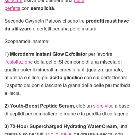
skincare
estiva per ottenere una
pelle
perfetta
con
semplicità
.
Secondo Gwyneth Paltrow ci sono tre
prodotti must have
da utilizzare
e perfetti per una pelle matura.
Scopriamoli insieme:
1) Microderm Instant Glow Exfoliator
per favorire
l’
esfoliazione
della pelle. Si compone di una miscela di
quattro potenti minerali microesfolianti (quarzo, granato,
allumina e silice) più
acido glicolico
con cui perfezionare
l’aspetto dei pori e lasciare la grana della pelle più morbida
e liscia.
2)
Youth-Boost Peptide Serum
, cioè un
siero viso
a base
di peptidi per combattere le rughe e la perdita di collagene.
3) 72-Hour Supercharged Hydrating Water-Cream
, una
crema viso per tutti i
tipi di pelle
, da grassa a secca, con