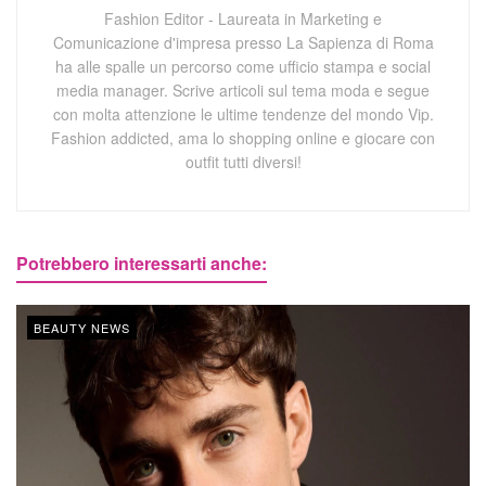
Fashion Editor - Laureata in Marketing e
Comunicazione d'impresa presso La Sapienza di Roma
ha alle spalle un percorso come ufficio stampa e social
media manager. Scrive articoli sul tema moda e segue
con molta attenzione le ultime tendenze del mondo Vip.
Fashion addicted, ama lo shopping online e giocare con
outfit tutti diversi!
Potrebbero interessarti anche:
BEAUTY NEWS