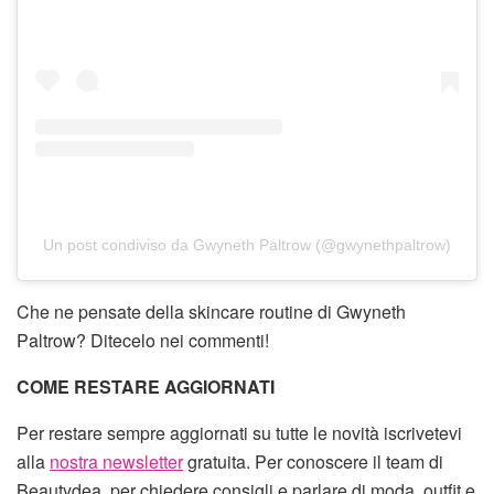
Un post condiviso da Gwyneth Paltrow (@gwynethpaltrow)
Che ne pensate della skincare routine di Gwyneth
Paltrow? Ditecelo nei commenti!
COME RESTARE AGGIORNATI
Per restare sempre aggiornati su tutte le novità iscrivetevi
alla
nostra newsletter
gratuita. Per conoscere il team di
Beautydea, per chiedere consigli e parlare di moda, outfit e