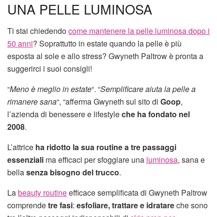
UNA PELLE LUMINOSA
Ti stai chiedendo
come mantenere la pelle luminosa dopo i
50 anni
? Soprattutto in estate quando la pelle è più
esposta al sole e allo stress? Gwyneth Paltrow è pronta a
suggerirci i suoi consigli!
“
Meno è meglio in estate
“. “
Semplificare aiuta la pelle a
rimanere sana
“, “afferma Gwyneth sul sito di
Goop
,
l’azienda di benessere e lifestyle
che ha fondato nel
2008
.
L’attrice
ha ridotto la sua routine a tre passaggi
essenziali
ma efficaci per sfoggiare una
luminosa
, sana e
bella
senza bisogno del trucco
.
La
beauty routine
efficace semplificata di Gwyneth Paltrow
comprende
tre fasi
:
esfoliare, trattare e idratare
che sono