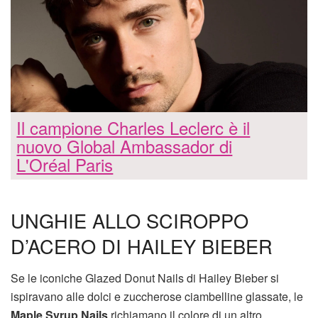
Il campione Charles Leclerc è il
nuovo Global Ambassador di
L'Oréal Paris
UNGHIE ALLO SCIROPPO
D’ACERO DI HAILEY BIEBER
Se le iconiche Glazed Donut Nails di Hailey Bieber si
ispiravano alle dolci e zuccherose ciambelline glassate, le
Maple Syrup Nails
richiamano il colore di un altro