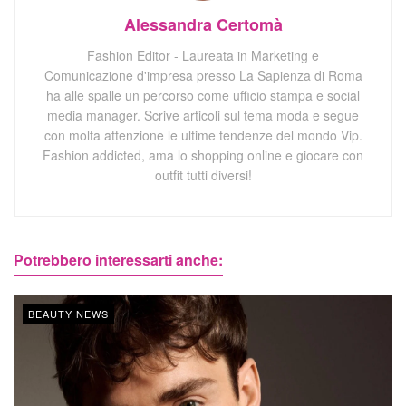
Alessandra Certomà
Fashion Editor - Laureata in Marketing e
Comunicazione d'impresa presso La Sapienza di Roma
ha alle spalle un percorso come ufficio stampa e social
media manager. Scrive articoli sul tema moda e segue
con molta attenzione le ultime tendenze del mondo Vip.
Fashion addicted, ama lo shopping online e giocare con
outfit tutti diversi!
Potrebbero interessarti anche:
BEAUTY NEWS