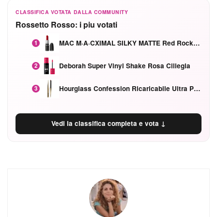
CLASSIFICA VOTATA DALLA COMMUNITY
Rossetto Rosso: i piu votati
MAC M·A·CXIMAL SILKY MATTE Red Rock mat
1
Deborah Super Vinyl Shake Rosa Ciliegia
2
Hourglass Confession Ricaricabile Ultra Preciso Ad Alta Intensità Secretly Classic Red
3
Vedi la classifica completa e vota ↓