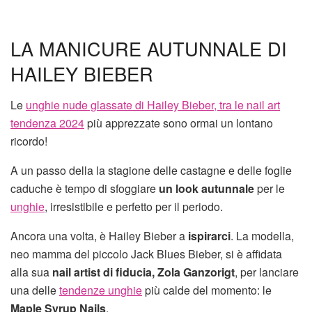
LA MANICURE AUTUNNALE DI
HAILEY BIEBER
Le
unghie nude glassate di Hailey Bieber, tra le nail art
tendenza 2024
più apprezzate sono ormai un lontano
ricordo!
A un passo della la stagione delle castagne e delle foglie
caduche è tempo di sfoggiare
un look autunnale
per le
unghie
, irresistibile e perfetto per il periodo.
Ancora una volta, è Hailey Bieber a
ispirarci
. La modella,
neo mamma del piccolo Jack Blues Bieber, si è affidata
alla sua
nail artist di fiducia, Zola Ganzorigt
, per lanciare
una delle
tendenze unghie
più calde del momento: le
Maple Syrup Nails
.