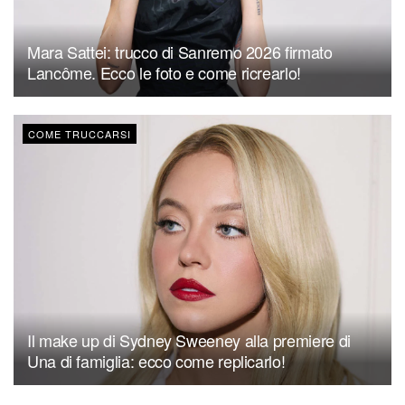
Mara Sattei: trucco di Sanremo 2026 firmato
Lancôme. Ecco le foto e come ricrearlo!
COME TRUCCARSI
Il make up di Sydney Sweeney alla premiere di
Una di famiglia: ecco come replicarlo!