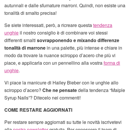
autunnali e dalle sfumature marroni. Quindi, non esiste una
tonalità di smalto precisa!
Se siete interessati, però, a ricreare questa
tendenza
unghie
il nostro consiglio è di combinare voi stessi
differenti smalti
sovrapponendo e mixando differenze
tonalità di marrone
in una palette, più intense e chiare in
modo da trovare la nuance sciroppo d’acero che più vi
piace, e applicarla con un pennellino alla vostra
forma di
unghie
.
Vi piace la manicure di Hailey Bieber con le unghie allo
sciroppo d’acero?
Che ne pensate
della tendenza “Maiple
Syrup Nails”? Ditecelo nei commenti!
COME RESTARE AGGIORNATI
Per restare sempre aggiornati su tutte le novità iscrivetevi
alla
nostra newsletter
gratuita. Per conoscere il team di