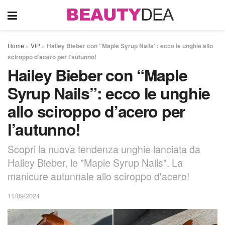
Home
»
VIP
»
Hailey Bieber con “Maple Syrup Nails”: ecco le unghie allo
sciroppo d’acero per l’autunno!
Hailey Bieber con “Maple
Syrup Nails”: ecco le unghie
allo sciroppo d’acero per
l’autunno!
Scopri la nuova tendenza unghie lanciata da
Hailey Bieber, le "Maple Syrup Nails". La
manicure autunnale allo sciroppo d'acero!
11/09/2024