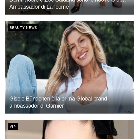
Ambassador di Lancôme
BEAUTY NEWS
Gisele Bündchen è la prima Global brand
ambassador di Garnier
VIP