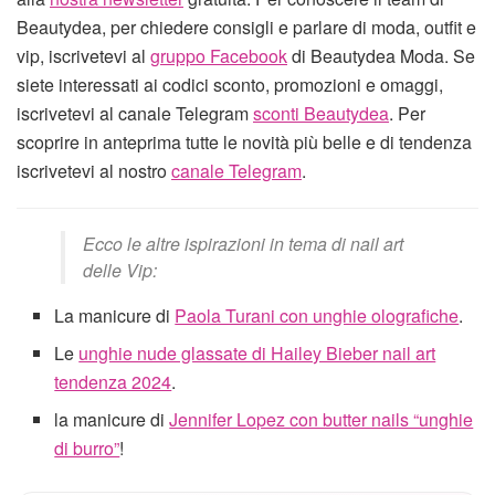
Beautydea, per chiedere consigli e parlare di moda, outfit e
vip, iscrivetevi al
gruppo Facebook
di Beautydea Moda. Se
siete interessati ai codici sconto, promozioni e omaggi,
iscrivetevi al canale Telegram
sconti Beautydea
. Per
scoprire in anteprima tutte le novità più belle e di tendenza
iscrivetevi al nostro
canale Telegram
.
Ecco le altre ispirazioni in tema di nail art
delle Vip:
La manicure di
Paola Turani con unghie olografiche
.
Le
unghie nude glassate di Hailey Bieber nail art
tendenza 2024
.
la manicure di
Jennifer Lopez con butter nails “unghie
di burro”
!