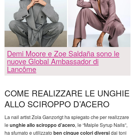
Demi Moore e Zoe Saldaña sono le
nuove Global Ambassador di
Lancôme
COME REALIZZARE LE UNGHIE
ALLO SCIROPPO D’ACERO
La nail artist Zola Ganzorigt ha spiegato che per realizzare
le
unghie
allo sciroppo d’acero
, le “Maiple Syrup Nails”,
ha sfumato e utilizzato
ben cinque colori diversi
dai toni