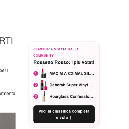
RTI
CLASSIFICA VOTATA DALLA
COMMUNITY
Rossetto Rosso: i piu votati
per il
MAC M·A·CXIMAL SILKY MATTE Red Rock mat
1
Deborah Super Vinyl Shake Rosa Ciliegia
2
germente
Hourglass Confession Ricaricabile Ultra Preciso Ad Alta Intensità Secretly Classic Red
3
Vedi la classifica completa
e vota ↓