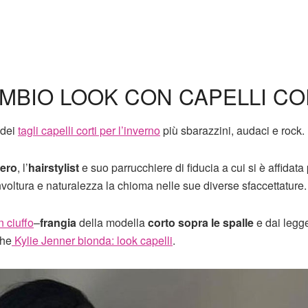
AMBIO LOOK CON CAPELLI CO
 dei
tagli capelli corti per l’inverno
più sbarazzini, audaci e rock.
ero
, l’
hairstylist
e suo parrucchiere di fiducia a cui si è affidata 
nvoltura e naturalezza la chioma nelle sue diverse sfaccettature.
n ciuffo
–
frangia
della modella
corto sopra le spalle
e dai leg
che
Kylie Jenner bionda: look capelli
.