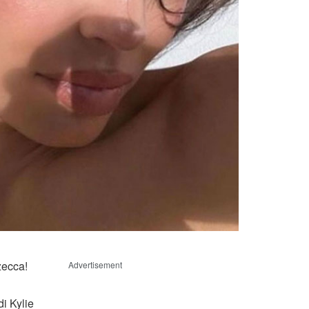
zecca!
Advertisement
di Kylie