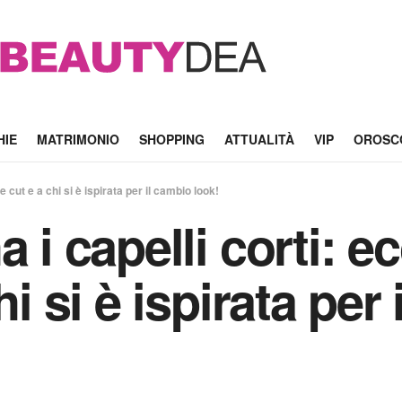
HIE
MATRIMONIO
SHOPPING
ATTUALITÀ
VIP
OROSC
e cut e a chi si è ispirata per il cambio look!
 i capelli corti: e
hi si è ispirata per