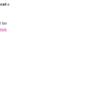
erali
e
i fan
pixie