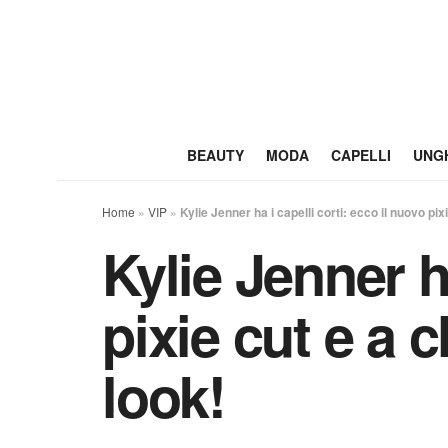
BEAUTY
MODA
CAPELLI
UNG
Home
»
VIP
»
Kylie Jenner ha i capelli corti: ecco il nuovo pixi
Kylie Jenner ha
pixie cut e a c
look!