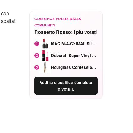
o con
CLASSIFICA VOTATA DALLA
 spalla!
COMMUNITY
Rossetto Rosso: i piu votati
MAC M·A·CXIMAL SILKY MATTE Red Rock mat
1
Deborah Super Vinyl Shake Rosa Ciliegia
2
Hourglass Confession Ricaricabile Ultra Preciso Ad Alta Intensità Secretly Classic Red
3
Vedi la classifica completa
e vota ↓