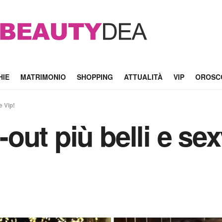
HIE
MATRIMONIO
SHOPPING
ATTUALITÀ
VIP
OROSC
e Vip!
t-out più belli e s