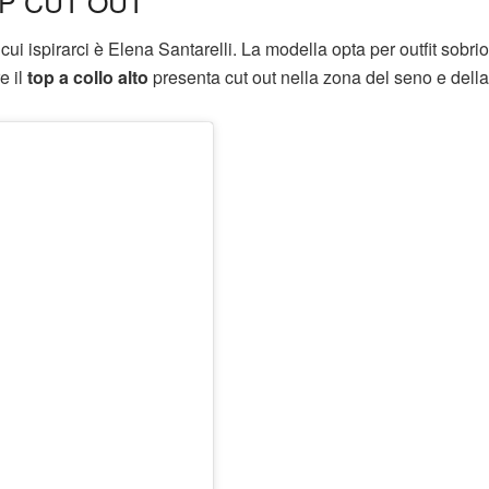
P CUT OUT
 cui ispirarci è Elena Santarelli. La modella opta per outfit sobri
e il
top a collo alto
presenta cut out nella zona del seno e della