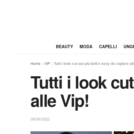
BEAUTY
MODA
CAPELLI
UNG
Home
»
VIP
»
Tutti i look cut-out più belli e sexy da copiare all
Tutti i look cu
alle Vip!
09/06/2022