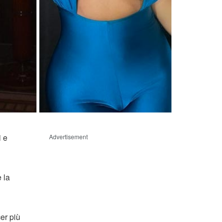
i e
Advertisement
 la
er più