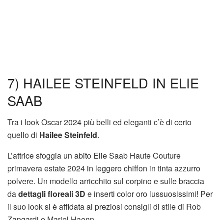
7) HAILEE STEINFELD IN ELIE
SAAB
Tra i look Oscar 2024 più belli ed eleganti c’è di certo
quello di
Hailee Steinfeld
.
L’attrice sfoggia un abito Elie Saab Haute Couture
primavera estate 2024 in leggero chiffon in tinta azzurro
polvere. Un modello arricchito sul corpino e sulle braccia
da
dettagli floreali 3D
e inserti color oro lussuosissimi! Per
il suo look si è affidata ai preziosi consigli di stile di Rob
Zangardi e Mariel Haenn.