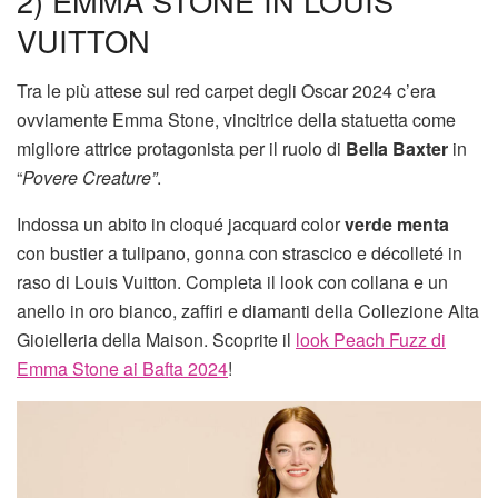
2) EMMA STONE IN LOUIS
VUITTON
Tra le più attese sul red carpet degli Oscar 2024 c’era
ovviamente Emma Stone, vincitrice della statuetta come
migliore attrice protagonista per il ruolo di
Bella Baxter
in
“
Povere Creature”
.
Indossa un abito in cloqué jacquard color
verde menta
con bustier a tulipano, gonna con strascico e décolleté in
raso di Louis Vuitton. Completa il look con collana e un
anello in oro bianco, zaffiri e diamanti della Collezione Alta
Gioielleria della Maison. Scoprite il
look Peach Fuzz di
Emma Stone ai Bafta 2024
!