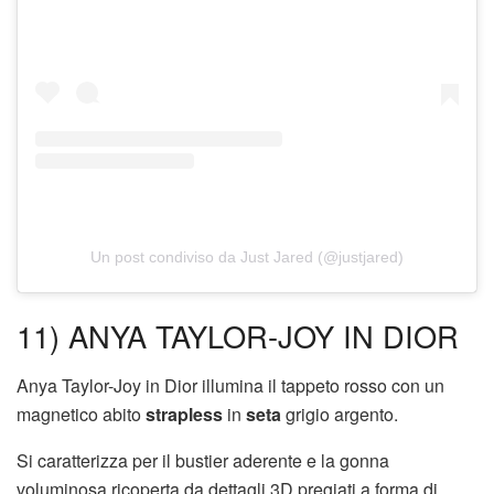
Un post condiviso da Just Jared (@justjared)
11) ANYA TAYLOR-JOY IN DIOR
Anya Taylor-Joy in Dior illumina il tappeto rosso con un
magnetico abito
strapless
in
seta
grigio argento.
Si caratterizza per il bustier aderente e la gonna
voluminosa ricoperta da dettagli 3D pregiati a forma di