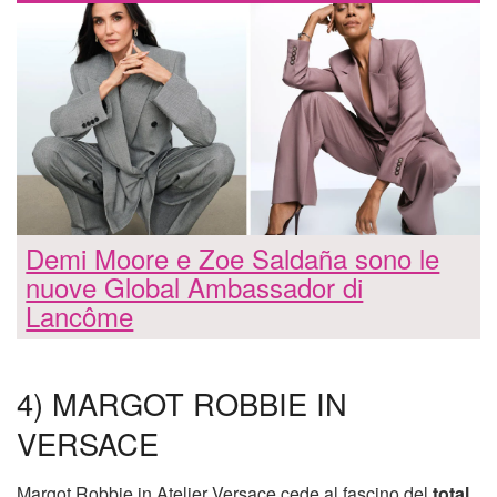
Demi Moore e Zoe Saldaña sono le
nuove Global Ambassador di
Lancôme
4) MARGOT ROBBIE IN
VERSACE
Margot Robbie in Atelier Versace cede al fascino del
total