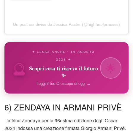
Un post condiviso da Jessica Paster (@highheelprncess)
✦ LEGGI ANCHE · 10 AGOSTO
🔮
2026 ✦
🌟
Scopri cosa ti riserva il futuro
✨
Leggi il tuo Oroscopo di oggi →
6) ZENDAYA IN ARMANI PRIVÈ
L’attrice Zendaya per la 96esima edizione degli Oscar
2024 indossa una creazione firmata Giorgio Armani Privé.