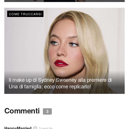
COME TRUCCARSI
Il make up di Sydney Sweeney alla premiere di
Una di famiglia: ecco come replicarlo!
Commenti
3
HappyMarried
3 anni fa