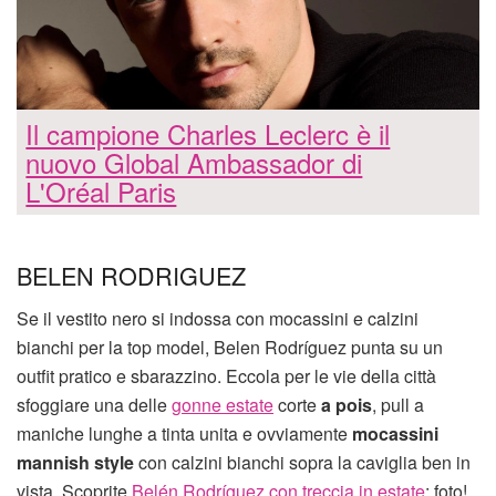
Il campione Charles Leclerc è il
nuovo Global Ambassador di
L'Oréal Paris
BELEN RODRIGUEZ
Se il vestito nero si indossa con mocassini e calzini
bianchi per la top model, Belen Rodríguez punta su un
outfit pratico e sbarazzino. Eccola per le vie della città
sfoggiare una delle
gonne estate
corte
a pois
, pull a
maniche lunghe a tinta unita e ovviamente
mocassini
mannish style
con calzini bianchi sopra la caviglia ben in
vista. Scoprite
Belén Rodríguez con treccia in estate
: foto!