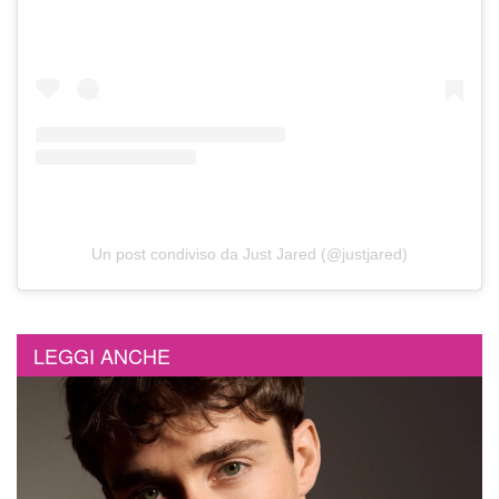
Un post condiviso da Just Jared (@justjared)
LEGGI ANCHE