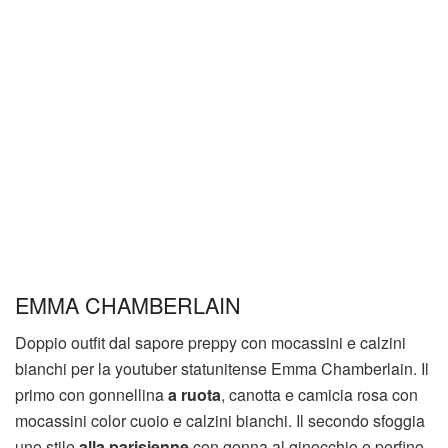
EMMA CHAMBERLAIN
Doppio outfit dal sapore preppy con mocassini e calzini
bianchi per la youtuber statunitense Emma Chamberlain. Il
primo con gonnellina
a ruota
, canotta e camicia rosa con
mocassini color cuoio e calzini bianchi. Il secondo sfoggia
uno stile
alla parisienne
con gonna al ginocchio e perfino