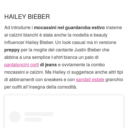
HAILEY BIEBER
Ad introdurre i
mocassini nel guardaroba estivo
insieme
ai calzini bianchi è stata anche la modella e beauty
influencer Hailey Bieber. Un look casual ma in versione
preppy
per la moglie del cantante Justin Bieber che
abbina a una semplice t-shirt bianca un paio di
pantaloncini corti
di jeans
e ovviamente la combo
mocassini e calzini. Ma Hailey ci suggerisce anche altri tipi
di abbinamenti con sneakers e con
sandali estate
granchio
per outfit all’insegna della comodità.