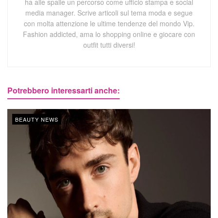
ha alle spalle un percorso come ufficio stampa e social
media manager. Scrive articoli sul tema moda e segue
con molta attenzione le ultime tendenze del mondo Vip.
Fashion addicted, ama lo shopping online e giocare con
outfit tutti diversi!
Potrebbero interessarti anche:
BEAUTY NEWS