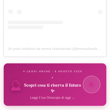
Un post condiviso da emma chamberlain (@emmachamberlain)
✦ LEGGI ANCHE · 8 AGOSTO 2026
🔮
✦
🌟
Scopri cosa ti riserva il futuro
✨
Leggi il tuo Oroscopo di oggi →