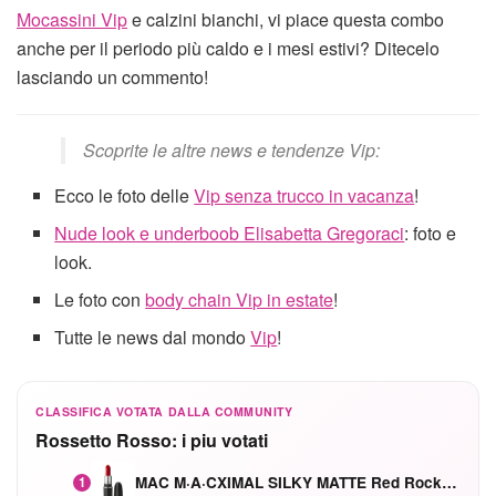
Mocassini Vip
e calzini bianchi, vi piace questa combo
anche per il periodo più caldo e i mesi estivi? Ditecelo
lasciando un commento!
Scoprite le altre news e tendenze Vip:
Ecco le foto delle
Vip senza trucco in vacanza
!
Nude look e underboob Elisabetta Gregoraci
: foto e
look.
Le foto con
body chain Vip in estate
!
Tutte le news dal mondo
Vip
!
CLASSIFICA VOTATA DALLA COMMUNITY
Rossetto Rosso: i piu votati
MAC M·A·CXIMAL SILKY MATTE Red Rock mat
1