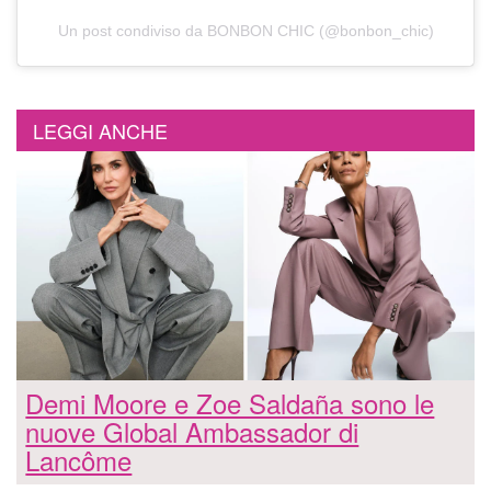
Un post condiviso da BONBON CHIC (@bonbon_chic)
LEGGI ANCHE
Demi Moore e Zoe Saldaña sono le
nuove Global Ambassador di
Lancôme