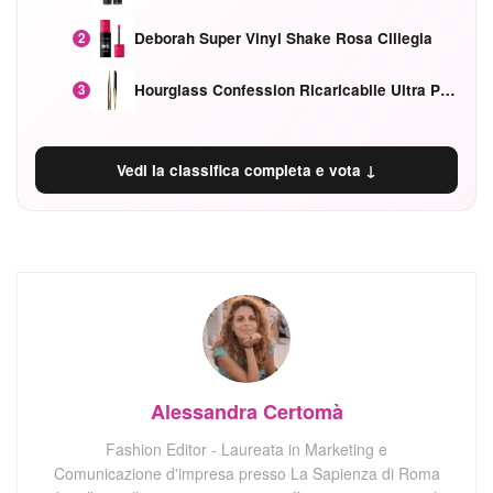
Deborah Super Vinyl Shake Rosa Ciliegia
2
Hourglass Confession Ricaricabile Ultra Preciso Ad Alta Intensità Secretly Classic Red
3
Vedi la classifica completa e vota ↓
Alessandra Certomà
Fashion Editor - Laureata in Marketing e
Comunicazione d'impresa presso La Sapienza di Roma