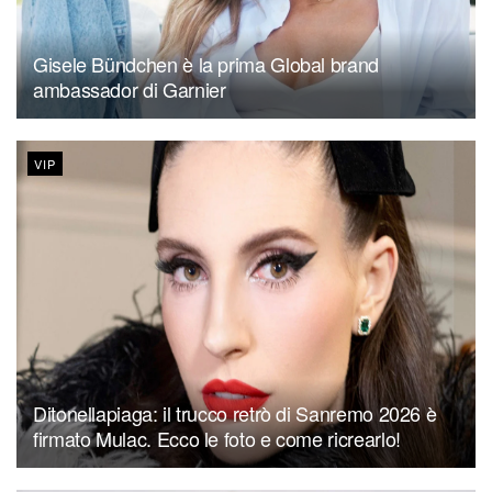
Gisele Bündchen è la prima Global brand
ambassador di Garnier
VIP
Ditonellapiaga: il trucco retrò di Sanremo 2026 è
firmato Mulac. Ecco le foto e come ricrearlo!