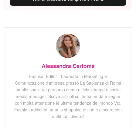
Alessandra Certomà
Fashion Editor - Laureata in Marketing e
Comunicazione d'impresa presso La Sapienza di Roma
ha alle spalle un percorso come ufficio stampa e social
media manager. Scrive articoli sul tema moda e segue
con molta attenzione le ultime tendenze del mondo Vip.
Fashion addicted, ama lo shopping online e giocare con
outfit tutti diversi!