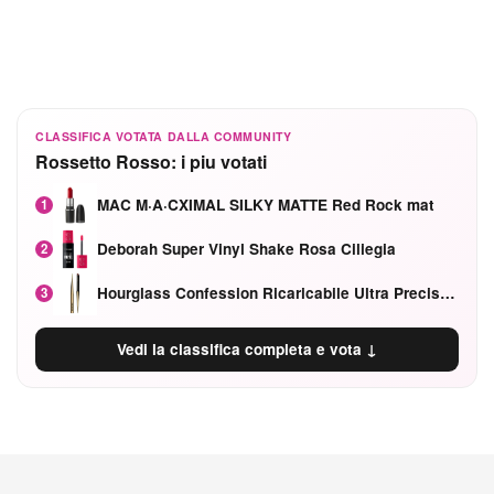
CLASSIFICA VOTATA DALLA COMMUNITY
Rossetto Rosso: i piu votati
MAC M·A·CXIMAL SILKY MATTE Red Rock mat
1
Deborah Super Vinyl Shake Rosa Ciliegia
2
Hourglass Confession Ricaricabile Ultra Preciso Ad Alta Intensità Secretly Classic Red
3
Vedi la classifica completa e vota ↓