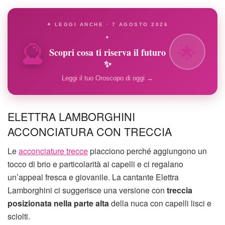
✦ LEGGI ANCHE · 7 AGOSTO 2026
🔮
✦
🌟
Scopri cosa ti riserva il futuro
✨
Leggi il tuo Oroscopo di oggi →
ELETTRA LAMBORGHINI
ACCONCIATURA CON TRECCIA
Le
acconciature trecce
piacciono perché aggiungono un
tocco di brio e particolarità ai capelli e ci regalano
un’appeal fresca e giovanile. La cantante Elettra
Lamborghini ci suggerisce una versione con
treccia
posizionata nella parte alta
della nuca con capelli lisci e
sciolti.