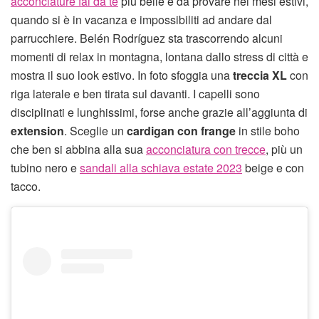
acconciature fai da te
più belle e da provare nei mesi estivi,
quando si è in vacanza e impossibiliti ad andare dal
parrucchiere. Belén Rodríguez sta trascorrendo alcuni
momenti di relax in montagna, lontana dallo stress di città e
mostra il suo look estivo. In foto sfoggia una
treccia XL
con
riga laterale e ben tirata sul davanti. I capelli sono
disciplinati e lunghissimi, forse anche grazie all’aggiunta di
extension
. Sceglie un
cardigan con frange
in stile boho
che ben si abbina alla sua
acconciatura con trecce
, più un
tubino nero e
sandali alla schiava estate 2023
beige e con
tacco.