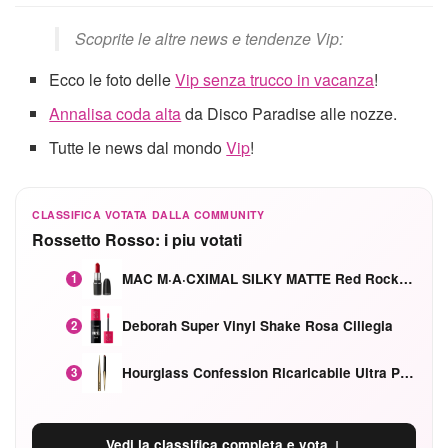
Scoprite le altre news e tendenze Vip:
Ecco le foto delle
Vip senza trucco in vacanza
!
Annalisa coda alta
da Disco Paradise alle nozze.
Tutte le news dal mondo
Vip
!
CLASSIFICA VOTATA DALLA COMMUNITY
Rossetto Rosso: i piu votati
MAC M·A·CXIMAL SILKY MATTE Red Rock mat
1
Deborah Super Vinyl Shake Rosa Ciliegia
2
Hourglass Confession Ricaricabile Ultra Preciso Ad Alta Intensità Secretly Classic Red
3
Vedi la classifica completa e vota ↓