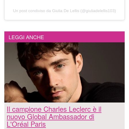
Un post condiviso da Giulia De Lellis (@giuliadelellis103)
LEGGI ANCHE
Il campione Charles Leclerc è il
nuovo Global Ambassador di
L'Oréal Paris