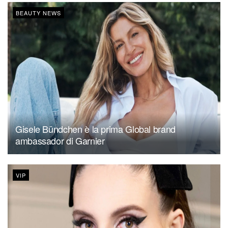
BEAUTY NEWS
Gisele Bündchen è la prima Global brand
ambassador di Garnier
VIP