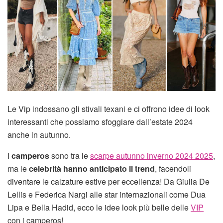
Le Vip indossano gli stivali texani e ci offrono idee di look
interessanti che possiamo sfoggiare dall’estate 2024
anche in autunno.
I
camperos
sono tra le
scarpe autunno inverno 2024 2025
,
ma le
celebrità hanno anticipato il trend
, facendoli
diventare le calzature estive per eccellenza! Da Giulia De
Lellis e Federica Nargi alle star internazionali come Dua
Lipa e Bella Hadid, ecco le idee look più belle delle
VIP
con i camperos!