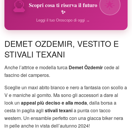
🔮
🌟
Scopri cosa ti riserva il futuro
✨
Leggi il tuo Oroscopo di oggi →
DEMET OZDEMIR, VESTITO E
STIVALI TEXANI
Anche l’attrice e modella turca
Demet Özdemir
cede al
fascino dei camperos.
Sceglie un maxi abito bianco e nero a fantasia con scollo a
V e maniche al gomito. Ma sono gli accessori a dare al
look un
appeal più deciso e alla moda
, dalla borsa a
cesta in paglia agli
stivali texani
a punta con tacco
western. Un ensamble perfetto con una giacca biker nera
in pelle anche in vista dell’autunno 2024!