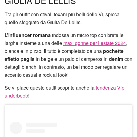
GIULIA DE LELLIS
Tra gli outfit con stivali texani più belli delle Vi, spicca
quello sfoggiato da Giulia De Lellis.
L’influencer romana
indossa un micro top con bretelle
larghe insieme a una delle
maxi gonne per l’estate 2024
,
bianca e in pizzo. Il tutto è completato da una
pochette
effetto paglia
in beige e un paio di camperos in
denim
con
dettagli bianchi in contrasto, un bel modo per regalare un
accento casual e rock al look!
Se vi piace questo outfit scoprite anche la
tendenza Vip
underboob
!