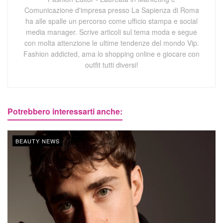
Comunicazione d'impresa presso La Sapienza di Roma
ha alle spalle un percorso come ufficio stampa e social
media manager. Scrive articoli sul tema moda e segue
con molta attenzione le ultime tendenze del mondo Vip.
Fashion addicted, ama lo shopping online e giocare con
outfit tutti diversi!
Potrebbero interessarti anche:
BEAUTY NEWS