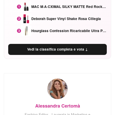
MAC M·A·CXIMAL SILKY MATTE Red Rock mat
1
Deborah Super Vinyl Shake Rosa Ciliegia
2
Hourglass Confession Ricaricabile Ultra Preciso Ad Alta Intensità Secretly Classic Red
3
Vedi la classifica completa e vota ↓
Alessandra Certomà
Fashion Editor - Laureata in Marketing e