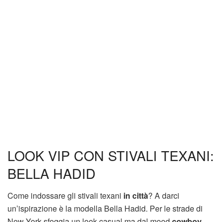
LOOK VIP CON STIVALI TEXANI:
BELLA HADID
Come indossare gli stivali texani
in città
? A darci
un’ispirazione è la modella Bella Hadid. Per le strade di
New York sfoggia un look casual ma dal mood
cowboy