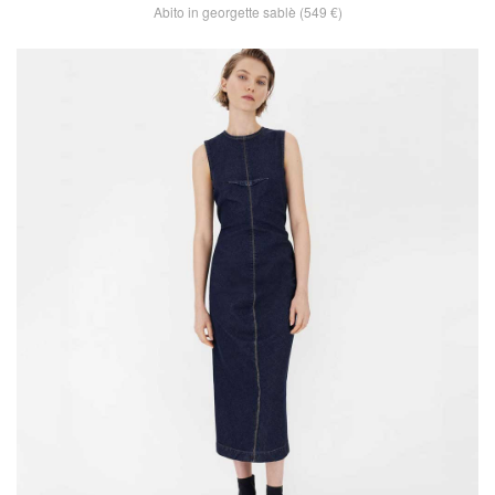
Abito in georgette sablè (549 €)