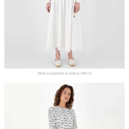
Abito in popeline di cotone (490 €)