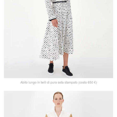
Abito lungo in twill di pura seta stampato (costo 650 €)