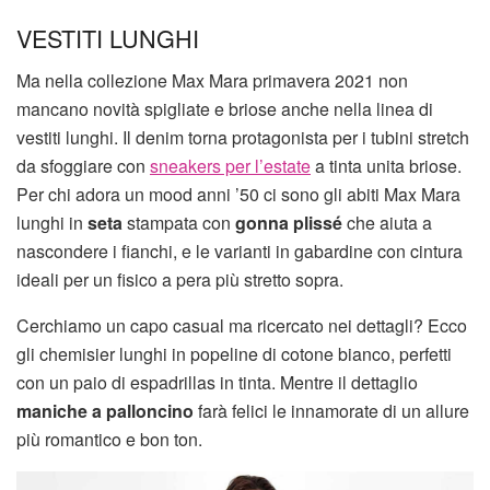
VESTITI LUNGHI
Ma nella collezione Max Mara primavera 2021 non
mancano novità spigliate e briose anche nella linea di
vestiti lunghi. Il denim torna protagonista per i tubini stretch
da sfoggiare con
sneakers per l’estate
a tinta unita briose.
Per chi adora un mood anni ’50 ci sono gli abiti Max Mara
lunghi in
seta
stampata con
gonna plissé
che aiuta a
nascondere i fianchi, e le varianti in gabardine con cintura
ideali per un fisico a pera più stretto sopra.
Cerchiamo un capo casual ma ricercato nei dettagli? Ecco
gli chemisier lunghi in popeline di cotone bianco, perfetti
con un paio di espadrillas in tinta. Mentre il dettaglio
maniche a palloncino
farà felici le innamorate di un allure
più romantico e bon ton.