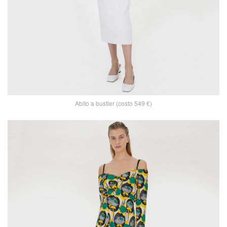
Abito a bustier (costo 549 €)