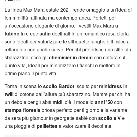
La linea Max Mara estate 2021 rende omaggio a un’idea di
femminilità raffinata ma contemporanea. Perfetti per
un’occasione elegante di giorno, i vestiti Max Mara
a
tubino
in crepe
satin
declinati in un romantico rosa cipria
sono ideali per valorizzare le silhouette lunghe e il fisico a
rettangolo con poche curve. Per chi preferisce uno stile più
sbarazzino, ecco gli
chemisier in denim
con cintura sul
punto vita, ideali per minimizzare i fianchi e mettere in
primo piano il punto vita.
Torna in scena lo
scollo Bardot
, scelto per
minidress in
twill
di cotone dall’allure più sbarazzino. Mentre per chi ha
un debole per gli abiti
midi
, c’è il modello
anni ’50
con
stampa floreale
briosa perfetto per il giorno e la variante
da sera più glamour in georgette sablé con
scollo a V
e
una pioggia di
paillettes
a valorizzare il decollete.