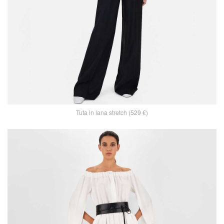
Tuta in lana stretch (529 €)