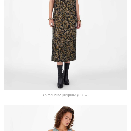
Abito tubino jacquard (850 €)