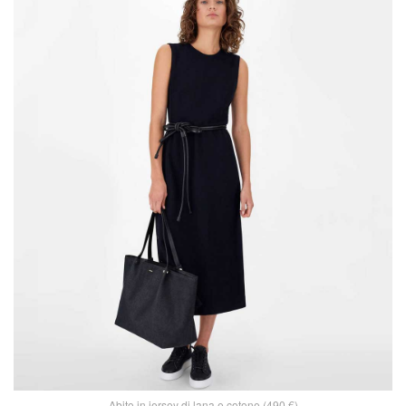
Abito in jersey di lana e cotone (490 €)