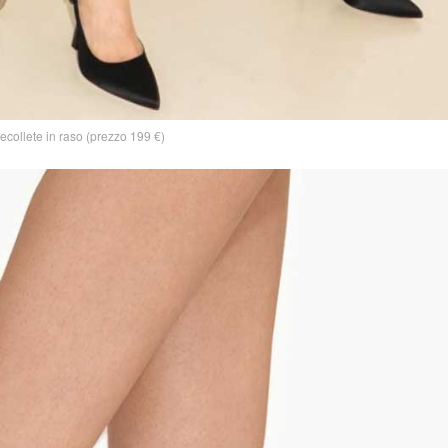
ecollete in raso (prezzo 199 €)