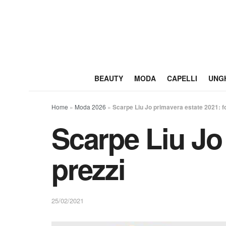
BEAUTY
MODA
CAPELLI
UNG
Home
»
Moda 2026
»
Scarpe Liu Jo primavera estate 2021: fo
Scarpe Liu Jo 
prezzi
25/02/2021