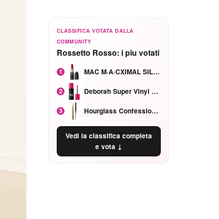
CLASSIFICA VOTATA DALLA
COMMUNITY
Rossetto Rosso: i piu votati
MAC M·A·CXIMAL SILKY MATTE Red Rock mat
1
Deborah Super Vinyl Shake Rosa Ciliegia
2
Hourglass Confession Ricaricabile Ultra Preciso Ad Alta Intensità Secretly Classic Red
3
Vedi la classifica completa
e vota ↓