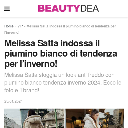
Home
»
VIP
»
Melissa Satta indossa il piumino bianco di tendenza per
l’inverno!
Melissa Satta indossa il
piumino bianco di tendenza
per l’inverno!
Melissa Satta sfoggia un look anti freddo con
piumino bianco tendenza inverno 2024. Ecco le
foto e il brand!
25/01/2024