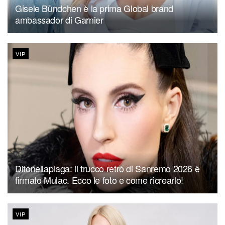
Gisele Bündchen è la prima Global brand
ambassador di Garnier
VIP
Ditonellapiaga: il trucco retrò di Sanremo 2026 è
firmato Mulac. Ecco le foto e come ricrearlo!
VIP