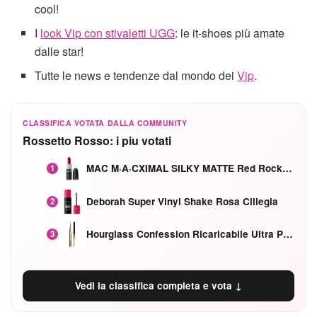
cool!
I
look Vip con stivaletti UGG
: le it-shoes più amate
dalle star!
Tutte le news e tendenze dal mondo dei
Vip
.
CLASSIFICA VOTATA DALLA COMMUNITY
Rossetto Rosso: i piu votati
MAC M·A·CXIMAL SILKY MATTE Red Rock mat
1
Deborah Super Vinyl Shake Rosa Ciliegia
2
Hourglass Confession Ricaricabile Ultra Preciso Ad Alta Intensità Secretly Classic Red
3
Vedi la classifica completa e vota ↓