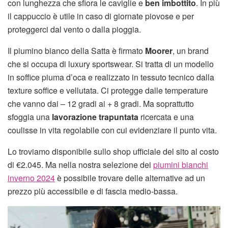
con lunghezza che sfiora le caviglie e
ben imbottito
. In più
il cappuccio è utile in caso di giornate piovose e per
proteggerci dal vento o dalla pioggia.
Il piumino bianco della Satta è firmato
Moorer
, un brand
che si occupa di luxury sportswear. Si tratta di un modello
in soffice piuma d’oca e realizzato in tessuto tecnico dalla
texture soffice e vellutata. Ci protegge dalle temperature
che vanno dai – 12 gradi ai + 8 gradi. Ma soprattutto
sfoggia una
lavorazione trapuntata
ricercata e una
coulisse in vita regolabile con cui evidenziare il punto vita.
Lo troviamo disponibile sullo shop ufficiale del sito al costo
di €2.045. Ma nella nostra selezione dei
piumini bianchi
inverno 2024
è possibile trovare delle alternative ad un
prezzo più accessibile e di fascia medio-bassa.