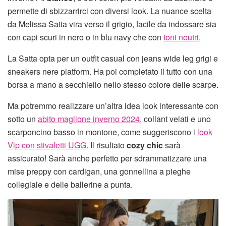
permette di sbizzarrirci con diversi look. La nuance scelta
da Melissa Satta vira verso il grigio, facile da indossare sia
con capi scuri in nero o in blu navy che con
toni neutri
.
La Satta opta per un outfit casual con jeans wide leg grigi e
sneakers nere platform. Ha poi completato il tutto con una
borsa a mano a secchiello nello stesso colore delle scarpe.
Ma potremmo realizzare un’altra idea look interessante con
sotto un
abito maglione inverno 2024
, collant velati e uno
scarponcino basso in montone, come suggeriscono i
look
Vip con stivaletti UGG
. Il risultato
cozy chic
sarà
assicurato! Sarà anche perfetto per sdrammatizzare una
mise preppy con cardigan, una gonnellina a pieghe
collegiale e delle ballerine a punta.