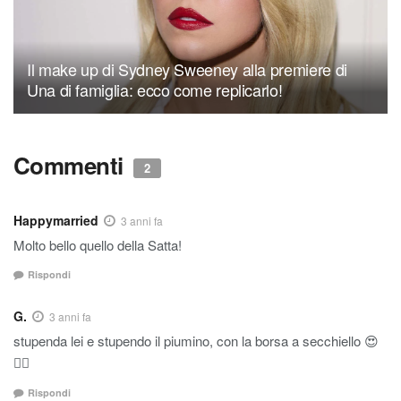
Il make up di Sydney Sweeney alla premiere di
Una di famiglia: ecco come replicarlo!
Commenti
2
Happymarried
3 anni fa
Molto bello quello della Satta!
Rispondi
G.
3 anni fa
stupenda lei e stupendo il piumino, con la borsa a secchiello 😍
👍🏼
Rispondi