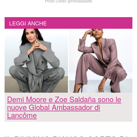
Photo Credit: @melissasatta
LEGGI ANCHE
Demi Moore e Zoe Saldaña sono le
nuove Global Ambassador di
Lancôme