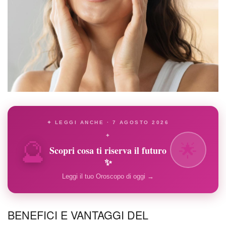
✦ LEGGI ANCHE · 7 AGOSTO 2026
🔮
✦
🌟
Scopri cosa ti riserva il futuro
✨
Leggi il tuo Oroscopo di oggi →
BENEFICI E VANTAGGI DEL