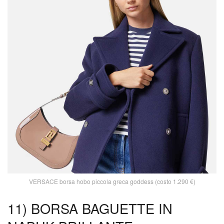
VERSACE borsa hobo piccola greca goddess (costo 1.290 €)
11) BORSA BAGUETTE IN