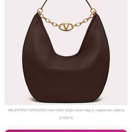
VALENTINO GARAVANI maxi hobo vlogo moon bag in nappa con catena
(3.600 €)