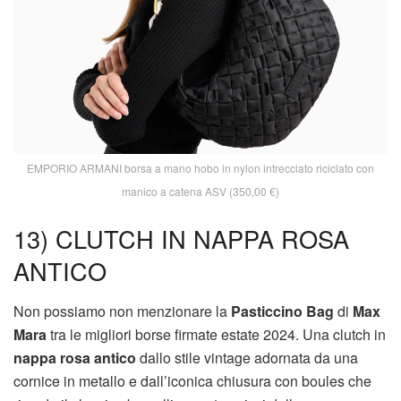
EMPORIO ARMANI borsa a mano hobo in nylon intrecciato riciclato con
manico a catena ASV (350,00 €)
13) CLUTCH IN NAPPA ROSA
ANTICO
Non possiamo non menzionare la
Pasticcino Bag
di
Max
Mara
tra le migliori borse firmate estate 2024. Una clutch in
nappa rosa antico
dallo stile vintage adornata da una
cornice in metallo e dall’iconica chiusura con boules che