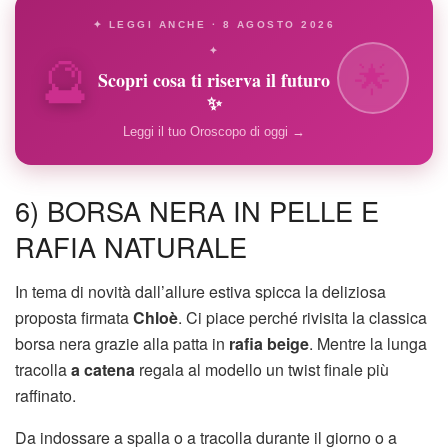
✦ LEGGI ANCHE · 8 AGOSTO 2026
🔮
✦
🌟
Scopri cosa ti riserva il futuro
✨
Leggi il tuo Oroscopo di oggi →
6) BORSA NERA IN PELLE E
RAFIA NATURALE
In tema di novità dall’allure estiva spicca la deliziosa
proposta firmata
Chloè
. Ci piace perché rivisita la classica
borsa nera grazie alla patta in
rafia beige
. Mentre la lunga
tracolla
a catena
regala al modello un twist finale più
raffinato.
Da indossare a spalla o a tracolla durante il giorno o a