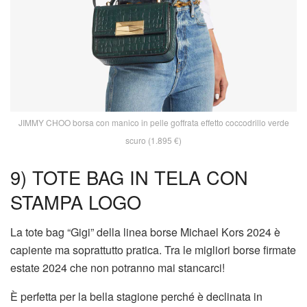
JIMMY CHOO borsa con manico in pelle goffrata effetto coccodrillo verde
scuro (1.895 €)
9) TOTE BAG IN TELA CON
STAMPA LOGO
La tote bag “Gigi” della linea borse Michael Kors 2024 è
capiente ma soprattutto pratica. Tra le migliori borse firmate
estate 2024 che non potranno mai stancarci!
È perfetta per la bella stagione perché è declinata in