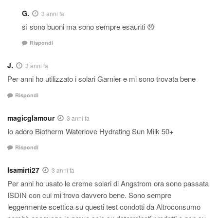
G.
3 anni fa
sì sono buoni ma sono sempre esauriti 😣
Rispondi
J.
3 anni fa
Per anni ho utilizzato i solari Garnier e mi sono trovata bene
Rispondi
magicglamour
3 anni fa
Io adoro Biotherm Waterlove Hydrating Sun Milk 50+
Rispondi
Isamirti27
3 anni fa
Per anni ho usato le creme solari di Angstrom ora sono passata
ISDIN con cui mi trovo davvero bene. Sono sempre
leggermente scettica su questi test condotti da Altroconsumo