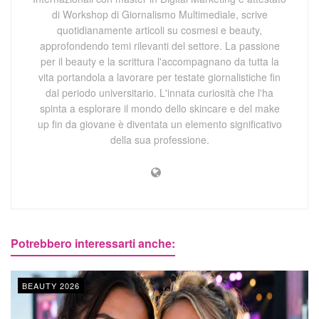
di Workshop di Giornalismo Multimediale, scrive
quotidianamente articoli su cosmesi e beauty,
approfondendo temi rilevanti del settore. La passione
per il beauty e la scrittura l'accompagnano da tutta la
vita portandola a lavorare per testate giornalistiche fin
dal periodo universitario. L'innata curiosità che l'ha
spinta a esplorare il mondo dello skincare e del make
up fin da giovane è diventata un elemento significativo
della sua professione.
Potrebbero interessarti anche:
BEAUTY 2026