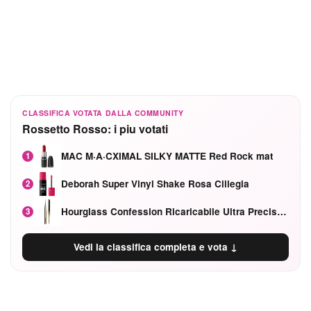
CLASSIFICA VOTATA DALLA COMMUNITY
Rossetto Rosso: i piu votati
MAC M·A·CXIMAL SILKY MATTE Red Rock mat
1
Deborah Super Vinyl Shake Rosa Ciliegia
2
Hourglass Confession Ricaricabile Ultra Preciso Ad Alta Intensità Secretly Classic Red
3
Vedi la classifica completa e vota ↓