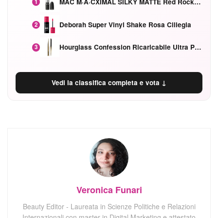
MAC M·A·CXIMAL SILKY MATTE Red Rock mat
1
Deborah Super Vinyl Shake Rosa Ciliegia
2
Hourglass Confession Ricaricabile Ultra Preciso Ad Alta Intensità Secretly Classic Red
3
Vedi la classifica completa e vota ↓
Veronica Funari
Beauty Editor - Laureata in Scienze Politiche e Relazioni
Internazionali con master in Digital Marketing e attestato