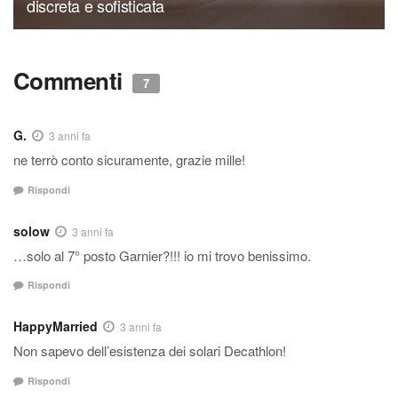
discreta e sofisticata
Commenti
7
G.
3 anni fa
ne terrò conto sicuramente, grazie mille!
Rispondi
solow
3 anni fa
…solo al 7° posto Garnier?!!! io mi trovo benissimo.
Rispondi
HappyMarried
3 anni fa
Non sapevo dell’esistenza dei solari Decathlon!
Rispondi