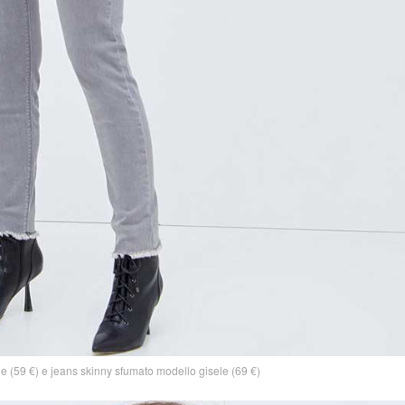
le (59 €) e jeans skinny sfumato modello gisele (69 €)