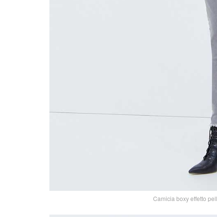
Camicia boxy effetto pel