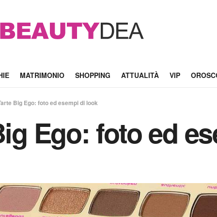
HIE
MATRIMONIO
SHOPPING
ATTUALITÀ
VIP
OROSC
Tarte Big Ego: foto ed esempi di look
Big Ego: foto ed e