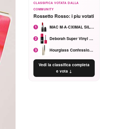
CLASSIFICA VOTATA DALLA
COMMUNITY
Rossetto Rosso: i piu votati
MAC M·A·CXIMAL SILKY MATTE Red Rock mat
1
Deborah Super Vinyl Shake Rosa Ciliegia
2
Hourglass Confession Ricaricabile Ultra Preciso Ad Alta Intensità Secretly Classic Red
3
Vedi la classifica completa
e vota ↓