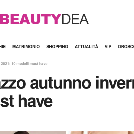
HIE
MATRIMONIO
SHOPPING
ATTUALITÀ
VIP
OROSC
 2021: 10 modelli must have
azzo autunno inver
st have