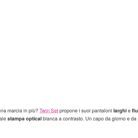
una marcia in più?
Twin Set
propone i suoi pantaloni
larghi
e
flu
ale
stampa optical
bianca a contrasto. Un capo da giorno e da u