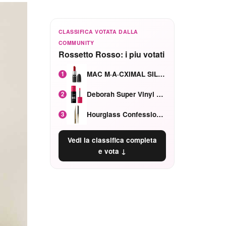
CLASSIFICA VOTATA DALLA
COMMUNITY
Rossetto Rosso: i piu votati
MAC M·A·CXIMAL SILKY MATTE Red Rock mat
1
Deborah Super Vinyl Shake Rosa Ciliegia
2
Hourglass Confession Ricaricabile Ultra Preciso Ad Alta Intensità Secretly Classic Red
3
Vedi la classifica completa
e vota ↓