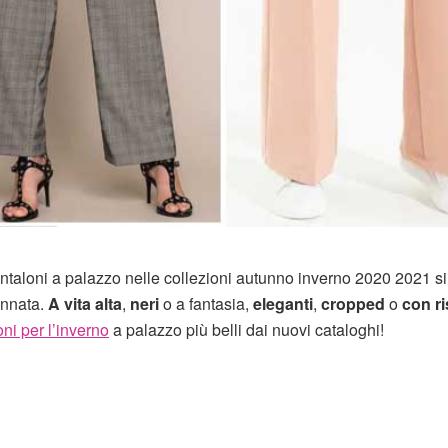
ntaloni a palazzo nelle collezioni autunno inverno 2020 2021 si
innata.
A vita alta
,
neri
o a fantasia,
eleganti
,
cropped
o
con ri
ni per l’inverno
a palazzo più belli dai nuovi cataloghi!