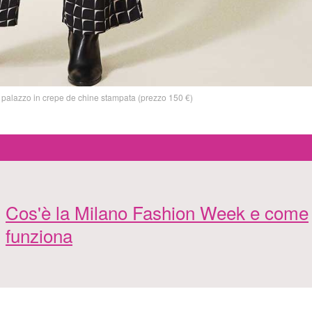
palazzo in crepe de chine stampata (prezzo 150 €)
Cos'è la Milano Fashion Week e come
funziona