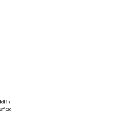
idi
in
fficio