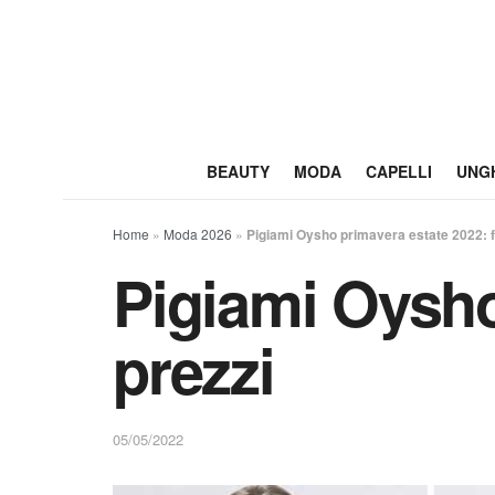
BEAUTY
MODA
CAPELLI
UNG
Home
»
Moda 2026
»
Pigiami Oysho primavera estate 2022: f
Pigiami Oysho
prezzi
05/05/2022