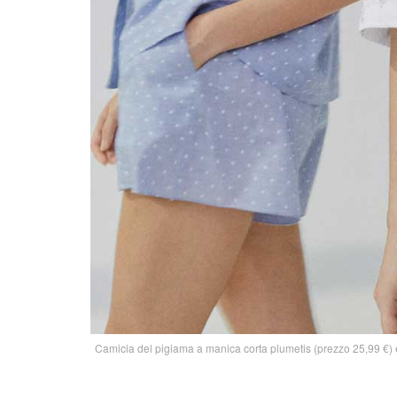
Camicia del pigiama a manica corta plumetis (prezzo 25,99 €) e 