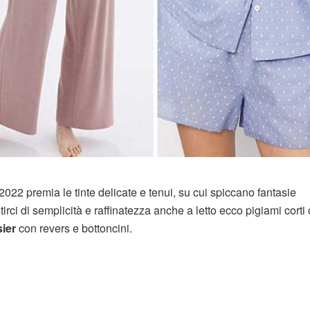
022 premia le tinte delicate e tenui, su cui spiccano fantasie
tirci di semplicità e raffinatezza anche a letto ecco pigiami corti 
sier
con revers e bottoncini.