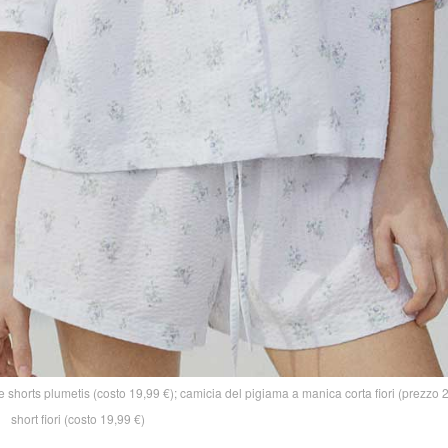
shorts plumetis (costo 19,99 €); camicia del pigiama a manica corta fiori (prezzo 
short fiori (costo 19,99 €)