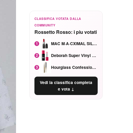
CLASSIFICA VOTATA DALLA
COMMUNITY
Rossetto Rosso: i piu votati
MAC M·A·CXIMAL SILKY MATTE Red Rock mat
1
Deborah Super Vinyl Shake Rosa Ciliegia
2
Hourglass Confession Ricaricabile Ultra Preciso Ad Alta Intensità Secretly Classic Red
3
Vedi la classifica completa
e vota ↓