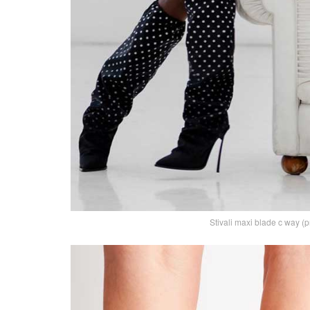
Stivali maxi blade c way (