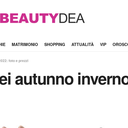
HIE
MATRIMONIO
SHOPPING
ATTUALITÀ
VIP
OROSC
22: foto e prezzi
i autunno inverno