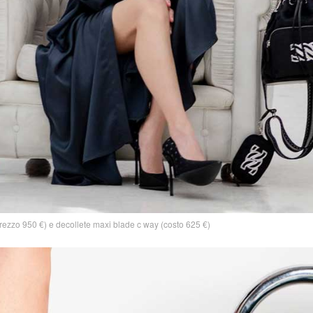
prezzo 950 €) e decollete maxi blade c way (costo 625 €)