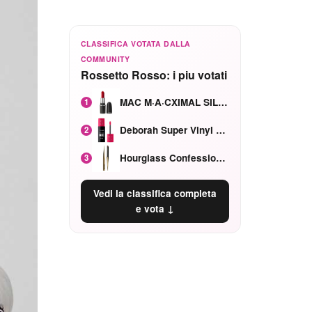
CLASSIFICA VOTATA DALLA
COMMUNITY
Rossetto Rosso: i piu votati
MAC M·A·CXIMAL SILKY MATTE Red Rock mat
1
Deborah Super Vinyl Shake Rosa Ciliegia
2
Hourglass Confession Ricaricabile Ultra Preciso Ad Alta Intensità Secretly Classic Red
3
Vedi la classifica completa
e vota ↓