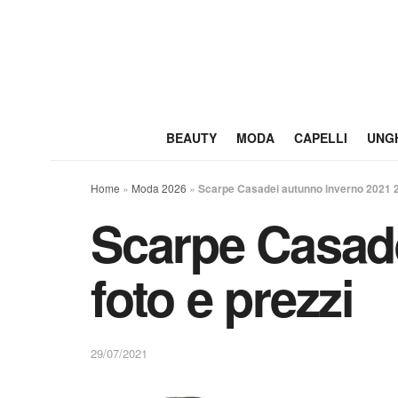
BEAUTY
MODA
CAPELLI
UNG
Home
»
Moda 2026
»
Scarpe Casadei autunno inverno 2021 20
Scarpe Casade
foto e prezzi
29/07/2021