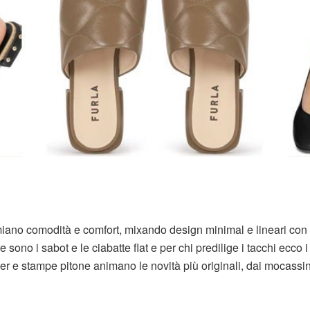
emiano comodità e comfort, mixando design minimal e lineari con
 sono i sabot e le ciabatte flat e per chi predilige i tacchi ecco i
over e stampe pitone animano le novità più originali, dai mocassin