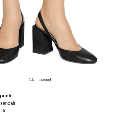
Advertisement
punte
 sandali
i in