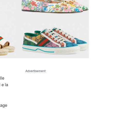
Advertisement
lle
i e la
ntage