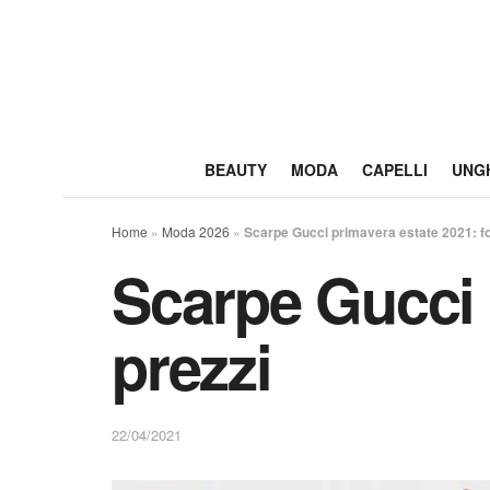
BEAUTY
MODA
CAPELLI
UNG
Home
»
Moda 2026
»
Scarpe Gucci primavera estate 2021: fo
Scarpe Gucci 
prezzi
22/04/2021