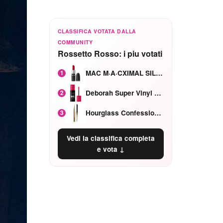
CLASSIFICA VOTATA DALLA
COMMUNITY
Rossetto Rosso: i piu votati
MAC M·A·CXIMAL SILKY MATTE Red Rock mat
1
Deborah Super Vinyl Shake Rosa Ciliegia
2
Hourglass Confession Ricaricabile Ultra Preciso Ad Alta Intensità Secretly Classic Red
3
Vedi la classifica completa
e vota ↓