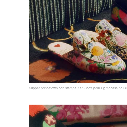
Slipper princetown con stampa Ken Scott (590 €); mocassino G