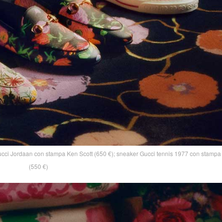
ucci Jordaan con stampa Ken Scott (650 €); sneaker Gucci tennis 1977 con stampa
(550 €)