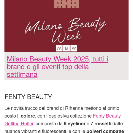
Milano Beauty Week 2025, tutti i
brand e gli eventi top della
settimana
FENTY BEAUTY
Le novità trucco del brand di Rihanna mettono al primo
posto il
colore
, con l’esplosiva collezione
Fenty Beauty
Getting Hotter
, composta da
9 eyeliner
e
7 rossetti
dalle
nuance vibranti e fluorescenti, e con le
polveri compatte