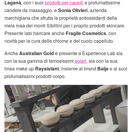
Laganà
, con i suoi
prodotti per capelli
e profumatissime
candele da massaggio, e
Sonia Olivieri
, azienda
marchigiana che sfrutta le proprietà antiossidanti della
mela rosa dei monti Sibillini per i proprio prodotti skincare.
Presente lato haircare anche
Fragile Cosmetics
, con
novità per la cura delle chiome e del cuoio capelluto.
Anche
Australian Gold
è presente a Experience Lab sia
con la sua gamma di famosissimi
solari
, sia con la sua
linea make up
Raysistant
, insieme al brand
Baija
e ai suoi
profumatissimi prodotti corpo.