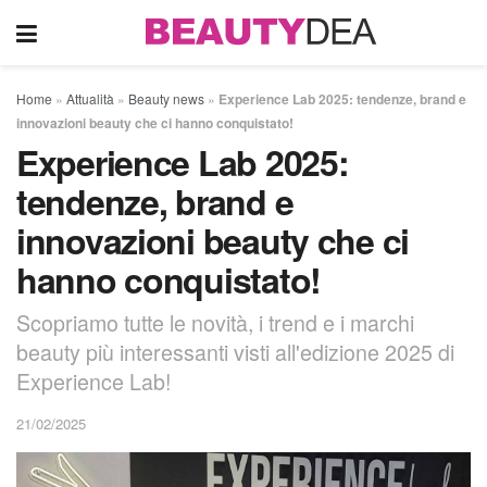
Home
»
Attualità
»
Beauty news
»
Experience Lab 2025: tendenze, brand e
innovazioni beauty che ci hanno conquistato!
Experience Lab 2025:
tendenze, brand e
innovazioni beauty che ci
hanno conquistato!
Scopriamo tutte le novità, i trend e i marchi
beauty più interessanti visti all'edizione 2025 di
Experience Lab!
21/02/2025