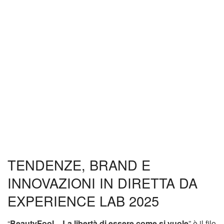
TENDENZE, BRAND E
INNOVAZIONI IN DIRETTA DA
EXPERIENCE LAB 2025
“
BeautyFool – La libertà di essere come si vuole
” è il filo