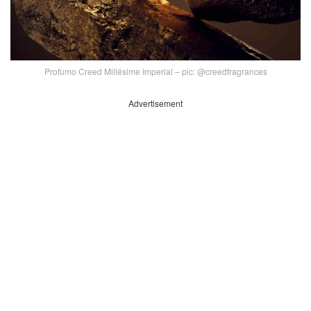
Profumo Creed Millésime Imperial – pic: @creedfragrances
Advertisement