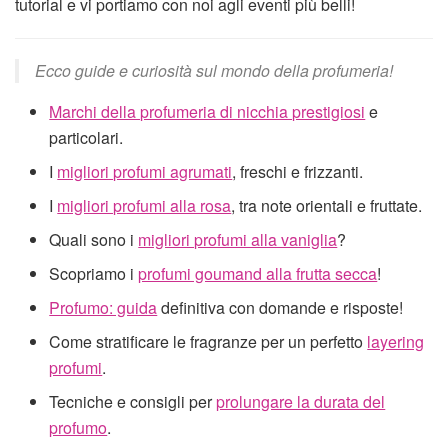
tutorial e vi portiamo con noi agli eventi più belli!
Ecco guide e curiosità sul mondo della profumeria!
Marchi della profumeria di nicchia prestigiosi
e
particolari.
I
migliori profumi agrumati
, freschi e frizzanti.
I
migliori profumi alla rosa
, tra note orientali e fruttate.
Quali sono i
migliori profumi alla vaniglia
?
Scopriamo i
profumi goumand alla frutta secca
!
Profumo: guida
definitiva con domande e risposte!
Come stratificare le fragranze per un perfetto
layering
profumi
.
Tecniche e consigli per
prolungare la durata del
profumo
.