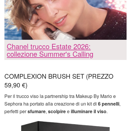
Chanel trucco Estate 2026:
collezione Summer's Calling
COMPLEXION BRUSH SET (PREZZO
59,90 €)
Per il trucco viso la partnership tra Makeup By Mario e
Sephora ha portato alla creazione di un kit di
6 pennelli
,
perfetti per
sfumare
,
scolpire
e
illuminare il viso
.