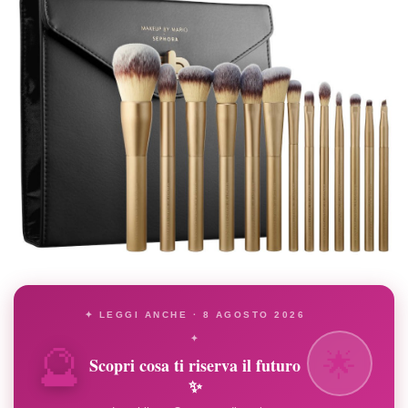
✦ LEGGI ANCHE · 8 AGOSTO 2026
🔮
✦
🌟
Scopri cosa ti riserva il futuro
✨