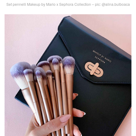
Set pennelli Makeup by Mario x Sephora Collection – pic: @alina.bulboaca