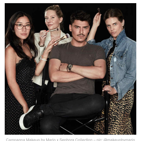
Campagna Makeup by Mario x Sephora Collection – pic: @makeupbymario