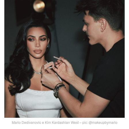
Mario Dedivanovic e Kim Kardashian West – pic: @makeupbymario