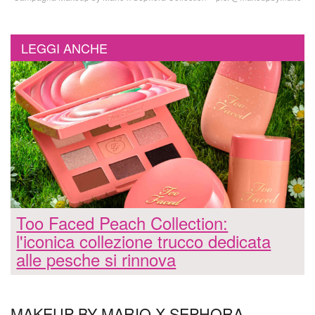
LEGGI ANCHE
Too Faced Peach Collection:
l'iconica collezione trucco dedicata
alle pesche si rinnova
MAKEUP BY MARIO X SEPHORA